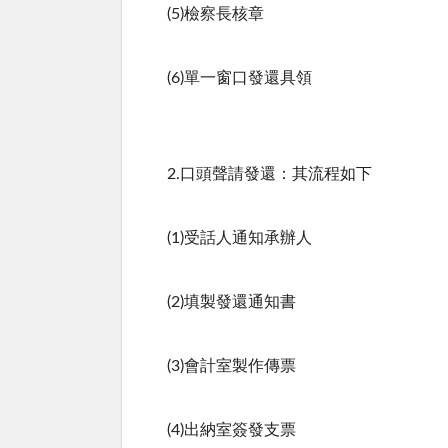
(5)檢察長核章
(6)單一窗口發還具領
2.口頭聲請發還：其流程如下
(1)受話人通知承辦人
(2)填製發還通知書
(3)會計室製作傳票
(4)出納室簽發支票