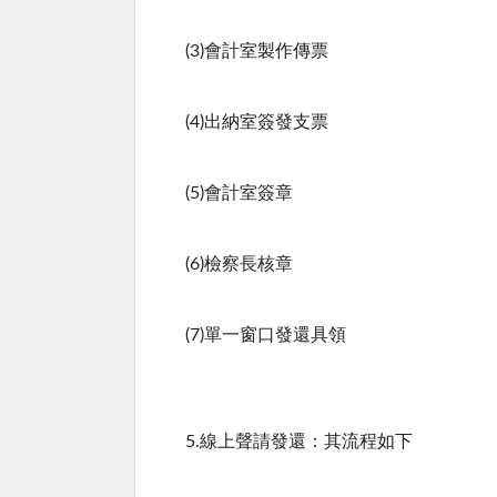
(3)會計室製作傳票
(4)出納室簽發支票
(5)會計室簽章
(6)檢察長核章
(7)單一窗口發還具領
5.線上聲請發還：其流程如下