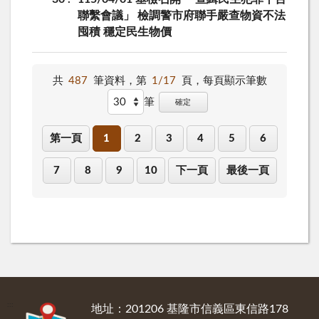
聯繫會議」 檢調警市府聯手嚴查物資不法
囤積 穩定民生物價
共
487
筆資料，第
1/17
頁，
每頁顯示筆數
筆
確定
第一頁
1
2
3
4
5
6
7
8
9
10
下一頁
最後一頁
:::
地址：201206 基隆市信義區東信路178