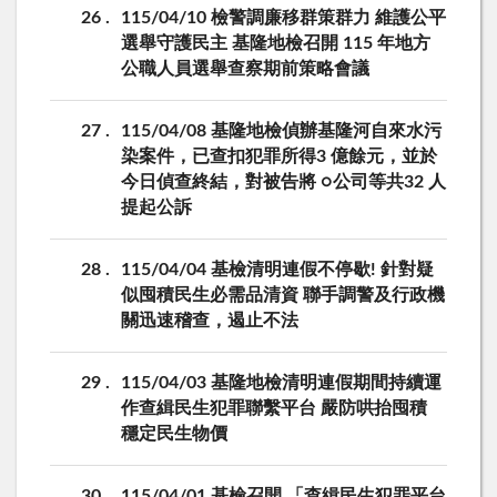
26
115/04/10 檢警調廉移群策群力 維護公平
選舉守護民主 基隆地檢召開 115 年地方
公職人員選舉查察期前策略會議
27
115/04/08 基隆地檢偵辦基隆河自來水污
染案件，已查扣犯罪所得3 億餘元，並於
今日偵查終結，對被告將 ○公司等共32 人
提起公訴
28
115/04/04 基檢清明連假不停歇! 針對疑
似囤積民生必需品清資 聯手調警及行政機
關迅速稽查，遏止不法
29
115/04/03 基隆地檢清明連假期間持續運
作查緝民生犯罪聯繫平台 嚴防哄抬囤積
穩定民生物價
30
115/04/01 基檢召開 「查緝民生犯罪平台