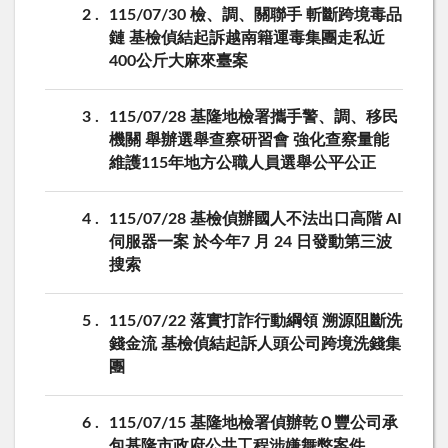
2
115/07/30 檢、調、關聯手 斬斷跨境毒品
鏈 基檢偵結起訴越南籍運毒集團走私近
400公斤大麻來臺案
3
115/07/28 基隆地檢署攜手警、調、移民
機關 舉辦選舉查察研習會 強化查察量能
維護115年地方公職人員選舉公平公正
4
115/07/28 基檢偵辦國人不法出口高階 AI
伺服器一案 於今年7 月 24 日發動第三波
搜索
5
115/07/22 落實打詐行動綱領 溯源阻斷洗
錢金流 基檢偵結起訴人頭公司跨境洗錢集
團
6
115/07/15 基隆地檢署偵辦乾Ｏ豐公司承
包基隆市政府公共工程涉嫌舞弊案件