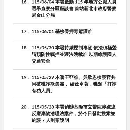
16
115/06/04 本署啟動 115 年地方公職人員
選舉查察分區座談會 首站新北市政府警察
局金山分局
17
115/06/01 基檢聲押毒駕獲准
18
115/05/30 本署持續壓制毒駕 依法積極聲
請預防性羈押並獲法院裁准 以期維護國人
交通安全
19
115/05/29 本署王亞樵、吳欣恩檢察官共
同破獲詐欺集團， 績效卓著，獲頒「打詐
有功人員」
20
115/05/28 本署偵辦基隆市立醫院涉嫌違
反廢棄物清理法案件，於今日發動搜索並
約談 7 人到案說明