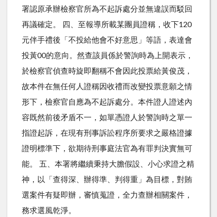
署認原承辦檢察官所為不起訴處分並無違誤而駁回
再議確定。 四、至報導所載某團員證稱，收下120
元伴手禮後「不投給他會不好意思」等語，表達會
投黃00的意向。然查該員係於警詢時為上開表示，
於檢察官偵查時旋即翻稱不會因此投票給黃俊茂，
故本件在無任何人證稱因收禮而改變投票意願之情
形下，檢察官自應為不起訴處分。本件證人證述內
容既然前後矛盾不一，如單憑證人於警詢時之單一
指證起訴，在現有刑事訴訟程序所要求之嚴格證據
證明標準下，欲期待刑事庭法官為有罪判決實無可
能。 五、本署將繼續秉持大膽假設、小心求證之精
神，以「查得深、辦得準、判得重」為目標，對賄
選案件有疑即辦，審慎蒐證，全力查辦相關案件，
務求選風乾淨。