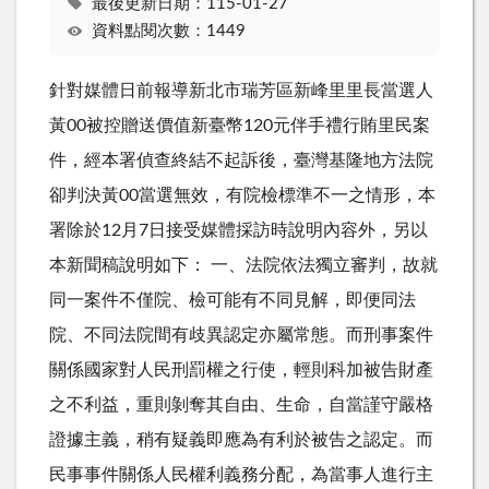
最後更新日期：115-01-27
資料點閱次數：1449
針對媒體日前報導新北市瑞芳區新峰里里長當選人
黃00被控贈送價值新臺幣120元伴手禮行賄里民案
件，經本署偵查終結不起訴後，臺灣基隆地方法院
卻判決黃00當選無效，有院檢標準不一之情形，本
署除於12月7日接受媒體採訪時說明內容外，另以
本新聞稿說明如下： 一、法院依法獨立審判，故就
同一案件不僅院、檢可能有不同見解，即便同法
院、不同法院間有歧異認定亦屬常態。而刑事案件
關係國家對人民刑罰權之行使，輕則科加被告財產
之不利益，重則剝奪其自由、生命，自當謹守嚴格
證據主義，稍有疑義即應為有利於被告之認定。而
民事事件關係人民權利義務分配，為當事人進行主