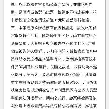
準，然此為檢察官發動偵查之參考，並非絕對門
檻，是否構成賄選仍應逐一檢視犯罪構成要件，並
非所餽贈之物品價值超過30元即當然屬於賄選。
三、本案經原承辦檢察官偵查後認定，該次旅遊係
宮廟例行性活動，除新峰里里民外，尚有非該里之
選民參加，大多數參與之被告並不知道120元之禮
物係被告黃00贈送，亦無任何證人於檢察官偵查中
證稱所收受之禮品與選舉有關，故承辦檢察官認本
件黃00與選民並無行、受賄之故意，並據此為不起
訴處分，換言之，原承辦檢察官為不起訴，其關鍵
並非在於所餽贈之禮品價值是否超過30元，而係無
積極證據足以證明被告黃00與選民間有公職人員選
舉罷免法所指行求、期約之犯行。該案經檢察官依
職權送上級即臺灣高等法院檢察署再議後，亦經該