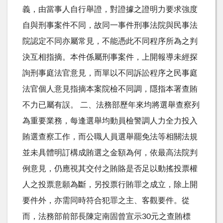
義，由當事人自行舉證，對證據之證明力要求強度
自與刑事案件不同，故同一事件刑事法院與民事法
院認定不同亦屬常見，不能憑此不同程序所為之判
決互相指摘。本件係屬刑事案件，上開報導未經探
詢刑事庭法官意見，而單以不同訴訟程序之民事庭
法官個人意見指摘本案院檢不同調，隱指本署查賄
不力已屬有誤。 二、法務部歷年來均將選舉查察列
為重要業務，每逢選舉均動員檢警調人力全力投入
賄選查察工作，而公職人員選舉罷免法等相關法規
並未具體明訂構成賄選之金額為何，依最高法院判
例意見，仍應視其交付之賄賂是否足以動搖投票權
人之投票意願為斷，另投票行賄罪之成立，除上開
要件外，亦需同時符合犯罪之主、客觀要件。從
而，法務部前部長陳定南固曾宣示30元之查賄標