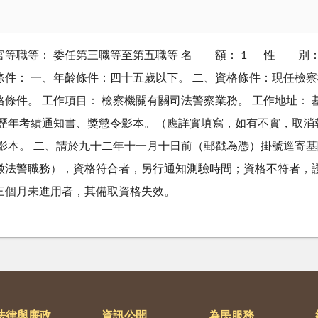
等職等： 委任第三職等至第五職等 名 額： 1 性 別： 不限
日 資格條件： 一、年齡條件：四十五歲以下。 二、資格條件：現任
條件。 工作項目： 檢察機關有關司法警察業務。 工作地址： 
及歷年考績通知書、獎懲令影本。（應詳實填寫，如有不實，取消
函影本。 二、請於九十二年十一月十日前（郵戳為憑）掛號逕寄
徵法警職務），資格符合者，另行通知測驗時間；資格不符者，證
三個月未進用者，其備取資格失效。
法律與廉政
資訊公開
為民服務