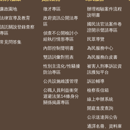
廉政園地
徵才專區
辦理相驗案件流程
說明書
法律宣導及教育
政府資訊公開法專
區
國民法官法案件卷
請託關說登錄查察
證開示聲請專區
專區
偵查不公開檢討小
組執行情形專區
民眾導覽
常見問答集
內部控制聲明書
為民服務中心
雙語詞彙對照表
為民服務白皮書
性別主流化/性騷擾
被害人刑事訴訟資
防治專區
訊獲知平台
公共設施維護管理
訴訟輔導
公職人員利益衝突
檢察長信箱
迴避法第14條身分
線上申辦系統
關係揭露專區
開庭進度查詢
公示送達與公告
通譯名冊、資料庫