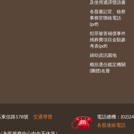
及使用通譯聲請書
各股書記官、檢察
事務官聯絡電話
(pdf)
犯罪被害補償事件
殯葬費項目金額參
考表(pdf)
婦幼資訊園地
概括選任鑑定機關
(團體)名冊
義區東信路178號
交通導覽
電話總機：(02)246
各股連絡電話
30（為民服務中心中午不休息）