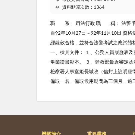
資料點閱次數：1364
職 系： 司法行政 職 稱： 法警 官
自92年10月27日～92年11月10
經銓敘合格，並符合法警考試之應試體格
一、檢具文件： １、公務人員履歷表
畢業證書影本。 ３、銓敘部最近審定
檢察署人事室姬長城收（信封上註明應
備取一名，備取候用期間為三個月，逾
機關簡介
重要業務