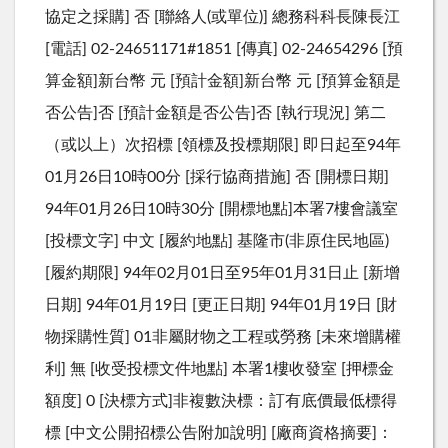
協定之採購] 否 [聯絡人(或單位)] 總務科科長陳長江
[電話] 02-24651171#1851 [傳真] 02-24654296 [預
算金額]新台幣 元 [預計金額]新台幣 元 [預算金額是
否公告]否 [預計金額是否公告]否 [執行現況] 第二
（或以上）次招標 [領標及投標期限] 即日起至94年
01月26日10時00分 [採行協商措施] 否 [開標日期]
94年01月26日10時30分 [開標地點]本署7樓會議室
[投標文字] 中文 [履約地點] 基隆市(非原住民地區)
[履約期限] 94年02月01日至95年01月31日止 [新增
日期] 94年01月19日 [更正日期] 94年01月19日 [財
物採購性質] 01非屬財物之工程或勞務 [未來增購權
利] 無 [收受投標文件地點] 本署1樓收發室 [押標金
額度] 0 [決標方式]非複數決標：訂有底價最低標得
標 [中文公開招標公告附加說明] [廠商資格摘要]：