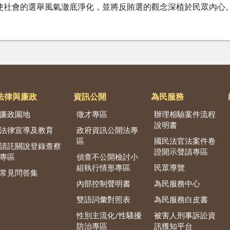
使社會的選舉風氣澈底淨化，並將反賄選的觀念深植於民眾內心
法律與廉政
資訊公開
為民服務
廉政園地
徵才專區
辦理相驗案件流程
說明書
法律宣導及教育
政府資訊公開法專
區
國民法官法案件卷
請託關說登錄查察
證開示聲請專區
專區
偵查不公開檢討小
組執行情形專區
民眾導覽
常見問答集
內部控制聲明書
為民服務中心
雙語詞彙對照表
為民服務白皮書
性別主流化/性騷擾
被害人刑事訴訟資
防治專區
訊獲知平台