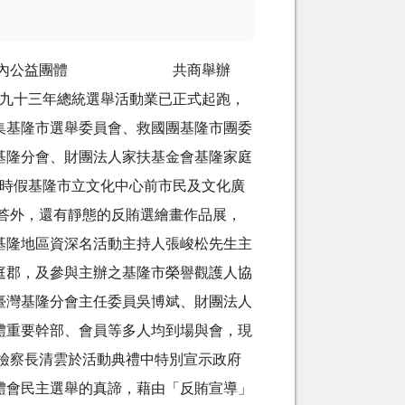
結合轄內公益團體 共商舉辦
三年總統選舉活動業已正式起跑，
集基隆市選舉委員會、救國團基隆市團委
基隆分會、財團法人家扶基金會基隆家庭
九時假基隆市立文化中心前市民及文化廣
答外，還有靜態的反賄選繪畫作品展，
基隆地區資深名活動主持人張峻松先生主
庭郡，及參與主辦之基隆市榮譽觀護人協
臺灣基隆分會主任委員吳博斌、財團法人
體重要幹部、會員等多人均到場與會，現
檢察長清雲於活動典禮中特別宣示政府
體會民主選舉的真諦，藉由「反賄宣導」