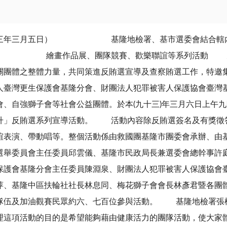
稿（九十三年三月五日） 基隆地檢署、基市選委會
導 繪畫作品展、團隊競賽、歡樂聯誼等系列活動 九十
關團體之整體力量，共同策進反賄選宣導及查察賄選工作，特邀
人臺灣更生保護會基隆分會、財團法人犯罪被害人保護協會臺灣
會、自強獅子會等社會公益團體。於本(九十三)年三月六日上午
升」反賄選系列宣導活動。 活動內容除反賄選簽名及有獎徵
誼表演、帶動唱等。整個活動係由救國團基隆市團委會承辦、由
選舉委員會主任委員邱雲儀、基隆市民政局長兼選委會總幹事許
保護會基隆分會主任委員陳淵泉、財團法人犯罪被害人保護協會
萍、基隆中區扶輪社社長林息同、梅花獅子會會長林彥君暨各團
隊伍及加油觀賽民眾約六、七百位參與活動。 基隆地檢署張
理這項活動的目的是希望能夠藉由健康活力的團隊活動，使大家