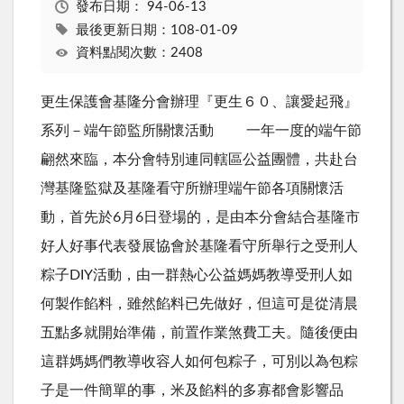
發布日期：
94-06-13
最後更新日期：108-01-09
資料點閱次數：2408
更生保護會基隆分會辦理『更生６０、讓愛起飛』
系列－端午節監所關懷活動 一年一度的端午節
翩然來臨，本分會特別連同轄區公益團體，共赴台
灣基隆監獄及基隆看守所辦理端午節各項關懷活
動，首先於6月6日登場的，是由本分會結合基隆市
好人好事代表發展協會於基隆看守所舉行之受刑人
粽子DIY活動，由一群熱心公益媽媽教導受刑人如
何製作餡料，雖然餡料已先做好，但這可是從清晨
五點多就開始準備，前置作業煞費工夫。隨後便由
這群媽媽們教導收容人如何包粽子，可別以為包粽
子是一件簡單的事，米及餡料的多寡都會影響品