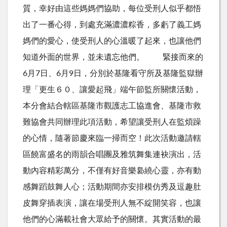
質，幸好由這些媽媽們協助，每位受刑人似乎都悟
出了一番心得，到處充滿濃濃粽香，多虧了義工媽
媽們的愛心，使受刑人的心溫暖了起來，也讓他們
知道外面的世界，並未遺忘他們。 緊接而來的
6月7日、6月9日，分別於基隆看守所及基隆監獄辦
理「更生６０、讓愛起飛」端午節監所關懷活動，
本分會結合轄區基隆市觀護志工協進會、基隆市救
難協會共同辦理此項活動，希望讓受刑人在監煩躁
的心情，隨著節慶來臨一掃而空！此次活動邀請轄
區饒富盛名的雨韻合唱團及雅筑舞集連袂演出，活
動內容精彩萬分，不僅有好音樂裊繞心靈，亦有動
感舞蹈鼓舞人心；活動期間亦安排模仿秀及逗趣肚
皮舞穿插表演，讓在場受刑人無不綻開笑容，也讓
他們的心滿載社會大眾給予的關懷。其實活動的最