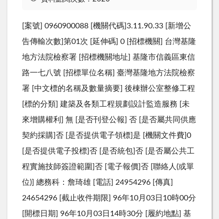
[案號] 0960900088 [機關代碼]3.11.90.33 [新增公
告傳輸次數]第01次 [延伸碼] 0 [招標機關] 台灣基隆
地方法院檢察署 [招標機關地址] 基隆市信義區東信
路一七八號 [招標單位名稱] 臺灣基隆地方法院檢察
署 [中文標的名稱及數量摘要] 後棟辦公室整修工程
[標的分類] 建築及各類工程規劃設計監造服務 [未
來增購權利] 無 [是否刊登公報] 否 [是否屬共同供應
契約採購]否 [是否提供電子領標]是 [機關文件費]0
[是否提供電子投標]否 [是否統包]否 [是否屬公共工
程實施技師簽證範圍]否 [電子報價]否 [聯絡人(或單
位)] 總務科：詹琦雄 [電話] 24954296 [傳真]
24654296 [截止收件期限] 96年10月03日10時00分
[開標日期] 96年10月03日14時30分 [履約地點] 基