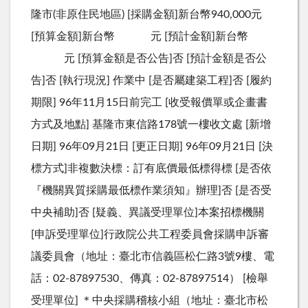
隆市(非原住民地區) [採購金額]新台幣940,000元
[預算金額]新台幣 元 [預計金額]新台幣
元 [預算金額是否公告]否 [預計金額是否公
告]否 [執行現況] 作業中 [是否屬建築工程]否 [履約
期限] 96年11月15日前完工 [收受報價單或企畫書
方式及地點] 基隆市東信路178號一樓收文處 [新增
日期] 96年09月21日 [更正日期] 96年09月21日 [決
標方式]非複數決標：訂有底價最低標得標 [是否依
『機關異質採購最低標作業須知』辦理]否 [是否受
中央補助]否 [疑義、異議受理單位]本案招標機關
[申訴受理單位]行政院公共工程委員會採購申訴審
議委員會（地址：臺北市信義區松仁路3號9樓、電
話：02-87897530、傳真：02-87897514） [檢舉
受理單位] ＊中央採購稽核小組（地址：臺北市松