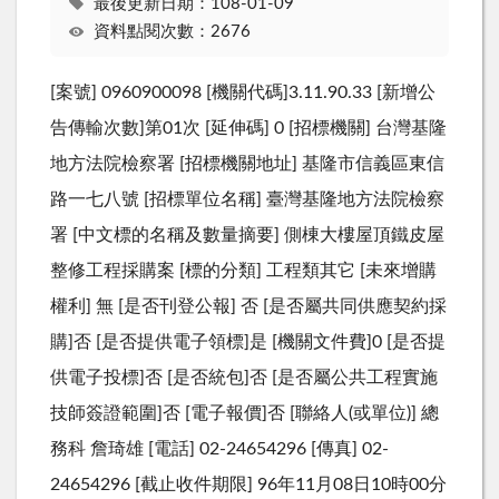
最後更新日期：108-01-09
資料點閱次數：2676
[案號] 0960900098 [機關代碼]3.11.90.33 [新增公
告傳輸次數]第01次 [延伸碼] 0 [招標機關] 台灣基隆
地方法院檢察署 [招標機關地址] 基隆市信義區東信
路一七八號 [招標單位名稱] 臺灣基隆地方法院檢察
署 [中文標的名稱及數量摘要] 側棟大樓屋頂鐵皮屋
整修工程採購案 [標的分類] 工程類其它 [未來增購
權利] 無 [是否刊登公報] 否 [是否屬共同供應契約採
購]否 [是否提供電子領標]是 [機關文件費]0 [是否提
供電子投標]否 [是否統包]否 [是否屬公共工程實施
技師簽證範圍]否 [電子報價]否 [聯絡人(或單位)] 總
務科 詹琦雄 [電話] 02-24654296 [傳真] 02-
24654296 [截止收件期限] 96年11月08日10時00分