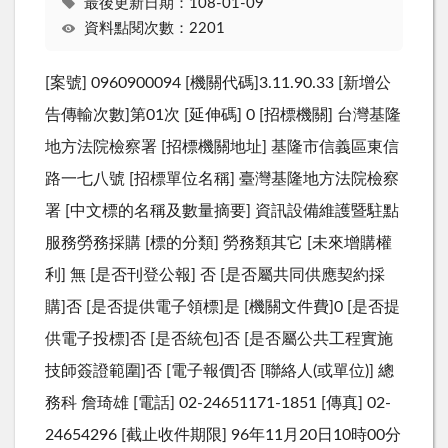
最後更新日期：108-01-09
資料點閱次數：2201
[案號] 0960900094 [機關代碼]3.11.90.33 [新增公
告傳輸次數]第01次 [延伸碼] 0 [招標機關] 台灣基隆
地方法院檢察署 [招標機關地址] 基隆市信義區東信
路一七八號 [招標單位名稱] 臺灣基隆地方法院檢察
署 [中文標的名稱及數量摘要] 資訊設備維護暨駐點
服務勞務採購 [標的分類] 勞務類其它 [未來增購權
利] 無 [是否刊登公報] 否 [是否屬共同供應契約採
購]否 [是否提供電子領標]是 [機關文件費]0 [是否提
供電子投標]否 [是否統包]否 [是否屬公共工程實施
技師簽證範圍]否 [電子報價]否 [聯絡人(或單位)] 總
務科 詹琦雄 [電話] 02-24651171-1851 [傳真] 02-
24654296 [截止收件期限] 96年11月20日10時00分