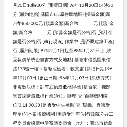
月20日10時00分 [開標日期] 96年12月20日14時30
分 [履約地點] 基隆市(非原住民地區) [採購金額]新
台幣850,000元 [預算金額]新台幣 元 [預計金
額]新台幣 元 [預算金額是否公告]否 [預計金
額是否公告]否 [執行現況] 作業中 [是否屬建築工程]
否 [履約期限] 97年2月1日起至98年1月31日止 [收
受報價單或企畫書方式及地點] 基隆市信義區東信
路178號一樓（基隆地檢署）收文處 [新增日期] 96
年12月03日 [更正日期] 96年12月03日 [決標方式]
非複數決標：訂有底價最低標得標 [是否依『機關
異質採購最低標作業須知』辦理]否 [自辦機關欄
位]3.11.90.33 [是否受中央補助]否 [疑義、異議受
理單位]本案招標機關 [申訴受理單位]行政院公共工
程委員會採購申訴審議委員會（地址：臺北市信義