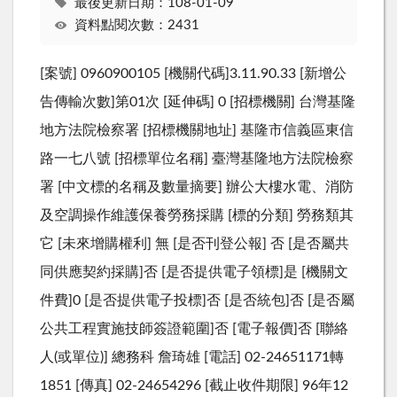
最後更新日期：108-01-09
資料點閱次數：2431
[案號] 0960900105 [機關代碼]3.11.90.33 [新增公
告傳輸次數]第01次 [延伸碼] 0 [招標機關] 台灣基隆
地方法院檢察署 [招標機關地址] 基隆市信義區東信
路一七八號 [招標單位名稱] 臺灣基隆地方法院檢察
署 [中文標的名稱及數量摘要] 辦公大樓水電、消防
及空調操作維護保養勞務採購 [標的分類] 勞務類其
它 [未來增購權利] 無 [是否刊登公報] 否 [是否屬共
同供應契約採購]否 [是否提供電子領標]是 [機關文
件費]0 [是否提供電子投標]否 [是否統包]否 [是否屬
公共工程實施技師簽證範圍]否 [電子報價]否 [聯絡
人(或單位)] 總務科 詹琦雄 [電話] 02-24651171轉
1851 [傳真] 02-24654296 [截止收件期限] 96年12