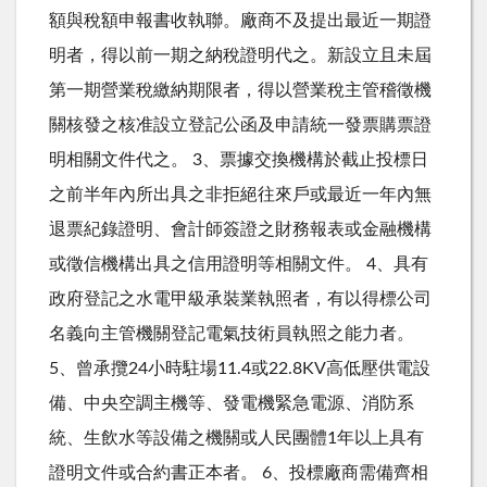
額與稅額申報書收執聯。廠商不及提出最近一期證
明者，得以前一期之納稅證明代之。新設立且未屆
第一期營業稅繳納期限者，得以營業稅主管稽徵機
關核發之核准設立登記公函及申請統一發票購票證
明相關文件代之。 3、票據交換機構於截止投標日
之前半年內所出具之非拒絕往來戶或最近一年內無
退票紀錄證明、會計師簽證之財務報表或金融機構
或徵信機構出具之信用證明等相關文件。 4、具有
政府登記之水電甲級承裝業執照者，有以得標公司
名義向主管機關登記電氣技術員執照之能力者。
5、曾承攬24小時駐場11.4或22.8KV高低壓供電設
備、中央空調主機等、發電機緊急電源、消防系
統、生飲水等設備之機關或人民團體1年以上具有
證明文件或合約書正本者。 6、投標廠商需備齊相