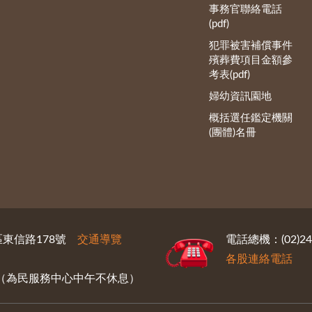
事務官聯絡電話
(pdf)
犯罪被害補償事件
殯葬費項目金額參
考表(pdf)
婦幼資訊園地
概括選任鑑定機關
(團體)名冊
義區東信路178號
交通導覽
電話總機：(02)246
各股連絡電話
30（為民服務中心中午不休息）