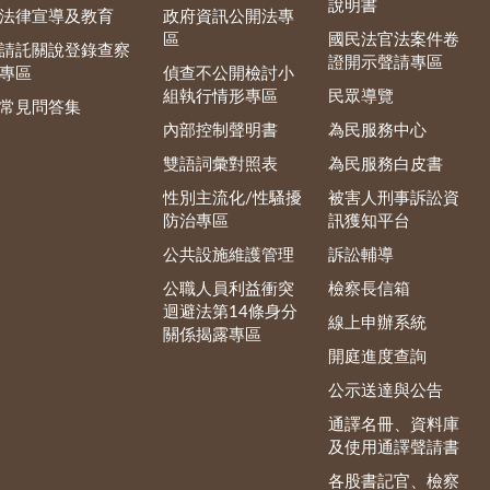
說明書
法律宣導及教育
政府資訊公開法專
區
國民法官法案件卷
請託關說登錄查察
證開示聲請專區
專區
偵查不公開檢討小
組執行情形專區
民眾導覽
常見問答集
內部控制聲明書
為民服務中心
雙語詞彙對照表
為民服務白皮書
性別主流化/性騷擾
被害人刑事訴訟資
防治專區
訊獲知平台
公共設施維護管理
訴訟輔導
公職人員利益衝突
檢察長信箱
迴避法第14條身分
線上申辦系統
關係揭露專區
開庭進度查詢
公示送達與公告
通譯名冊、資料庫
及使用通譯聲請書
各股書記官、檢察