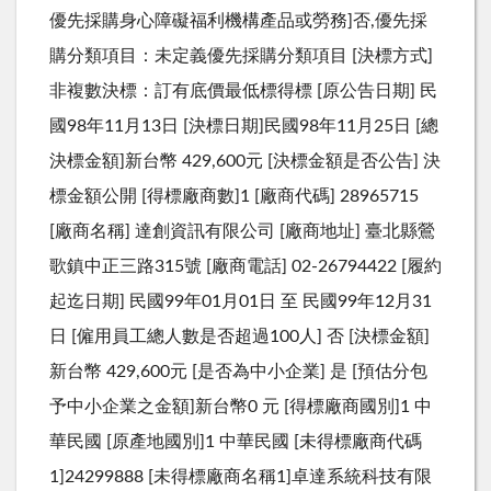
優先採購身心障礙福利機構產品或勞務]否,優先採
購分類項目：未定義優先採購分類項目 [決標方式]
非複數決標：訂有底價最低標得標 [原公告日期] 民
國98年11月13日 [決標日期]民國98年11月25日 [總
決標金額]新台幣 429,600元 [決標金額是否公告] 決
標金額公開 [得標廠商數]1 [廠商代碼] 28965715
[廠商名稱] 達創資訊有限公司 [廠商地址] 臺北縣鶯
歌鎮中正三路315號 [廠商電話] 02-26794422 [履約
起迄日期] 民國99年01月01日 至 民國99年12月31
日 [僱用員工總人數是否超過100人] 否 [決標金額]
新台幣 429,600元 [是否為中小企業] 是 [預估分包
予中小企業之金額]新台幣0 元 [得標廠商國別]1 中
華民國 [原產地國別]1 中華民國 [未得標廠商代碼
1]24299888 [未得標廠商名稱1]卓達系統科技有限