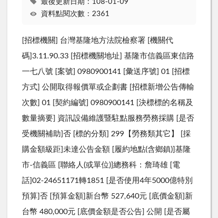
最後更新日期：108-01-09
資料點閱次數：2361
[招標機關] 台灣基隆地方法院檢察署 [機關代
碼]3.11.90.33 [招標機關地址] 基隆市信義區東信路
一七八號 [案號] 0980900141 [彙送序號] 01 [招標
方式] 公開取得報價單或企劃書 [招標新增公告傳輸
次數] 01 [契約編號] 0980900141 [決標標的名稱及
數量摘要] 資訊設備維護暨駐點服務勞務採購 [是否
受機關補助]否 [標的分類] 299【勞務類其它】 [採
購金額級距]未達公告金額 [履約地點(含鄉鎮)]基隆
市-信義區 [聯絡人(或單位)]總務科：詹琦雄 [電
話]02-24651171轉1851 [是否使用4年5000億特別
預算]否 [預算金額]新台幣 527,640元 [底價金額]新
台幣 480,000元 [底價金額是否公告] 公開 [是否屬