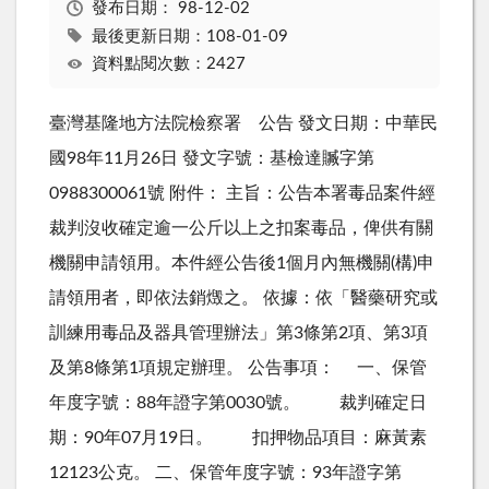
發布日期：
98-12-02
最後更新日期：108-01-09
資料點閱次數：2427
臺灣基隆地方法院檢察署 公告 發文日期：中華民
國98年11月26日 發文字號：基檢達贓字第
0988300061號 附件： 主旨：公告本署毒品案件經
裁判沒收確定逾一公斤以上之扣案毒品，俾供有關
機關申請領用。本件經公告後1個月內無機關(構)申
請領用者，即依法銷燬之。 依據：依「醫藥研究或
訓練用毒品及器具管理辦法」第3條第2項、第3項
及第8條第1項規定辦理。 公告事項： 一、保管
年度字號：88年證字第0030號。 裁判確定日
期：90年07月19日。 扣押物品項目：麻黃素
12123公克。 二、保管年度字號：93年證字第