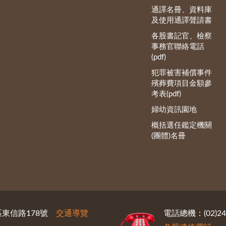
通譯名冊、資料庫
及使用通譯聲請書
各股書記官、檢察
事務官聯絡電話
(pdf)
犯罪被害補償事件
殯葬費項目金額參
考表(pdf)
婦幼資訊園地
概括選任鑑定機關
(團體)名冊
義區東信路178號
交通導覽
電話總機：(02)246