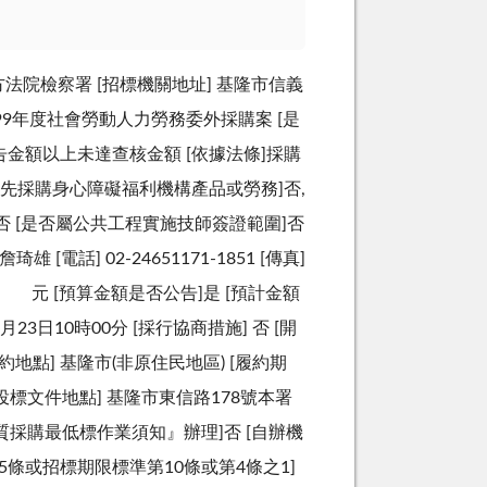
灣基隆地方法院檢察署 [招標機關地址] 基隆市信義
 99年度社會勞動人力勞務委外採購案 [是
距]公告金額以上未達查核金額 [依據法條]採購
屬優先採購身心障礙福利機構產品或勞務]否,
否 [是否屬公共工程實施技師簽證範圍]否
電話] 02-24651171-1851 [傳真]
新台幣 元 [預算金額是否公告]是 [預計金額
23日10時00分 [採行協商措施] 否 [開
履約地點] 基隆市(非原住民地區) [履約期
收受投標文件地點] 基隆市東信路178號本署
質採購最低標作業須知』辦理]否 [自辦機
或105條或招標期限標準第10條或第4條之1]