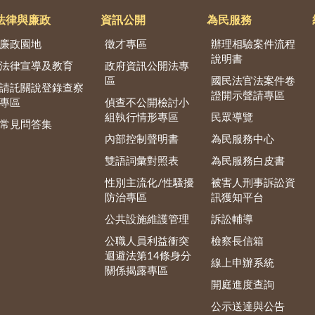
法律與廉政
資訊公開
為民服務
廉政園地
徵才專區
辦理相驗案件流程
說明書
法律宣導及教育
政府資訊公開法專
區
國民法官法案件卷
請託關說登錄查察
證開示聲請專區
專區
偵查不公開檢討小
組執行情形專區
民眾導覽
常見問答集
內部控制聲明書
為民服務中心
雙語詞彙對照表
為民服務白皮書
性別主流化/性騷擾
被害人刑事訴訟資
防治專區
訊獲知平台
公共設施維護管理
訴訟輔導
公職人員利益衝突
檢察長信箱
迴避法第14條身分
線上申辦系統
關係揭露專區
開庭進度查詢
公示送達與公告