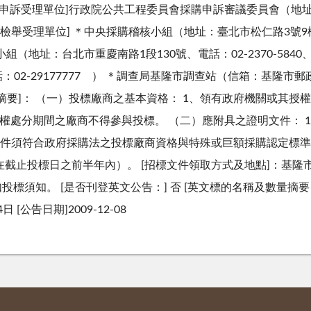
關 [申訴受理單位]行政院公共工程委員會採購申訴審議委員會（地
514） [檢舉受理單位] ＊中央採購稽核小組（地址：臺北市松仁路3號9樓
小組（地址：台北市重慶南路1段130號、電話：02-2370-5840、傳
02-29177777 ） ＊調查局基隆市調查站（信箱：基隆市郵政60
格摘要]： （一）投標廠商之基本資格： 1、領有政府機關或其
、受停權處分期間之廠商不得參與投標。 （二）應附具之證明文件：
件須符合政府採購法之投標廠商資格與特殊或巨額採購認定標準第3
截止投標日之前半年內）。 [招標文件領取方式及地點]：基隆市東
投標須知。 [是否刊登英文公告：] 否 [英文標的名稱及數量摘要：
 [公告日期]2009-12-08