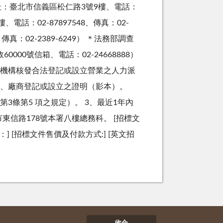
址：臺北市信義區松仁路3號9樓、電話：
、電話：02-87897548、傳真：02-
真：02-2389-6249） ＊法務部調查
000號信箱、電話：02-24668888）
授權機構核發合法登記或設立營業之人力派
 1、廠商登記或設立之證明（影本）。
條第5 項之規定）。 3、最近1年內
信路178號本署八樓總務科。 [招標文
] [招標文件售價及付款方式:] [英文招