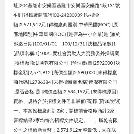
址]204基隆市安樂區基隆市安樂區安樂路1段131號
4樓 [得標廠商電話]02-24230939 [決標金
額]2,571,912元 [得標廠商國別]中華民國(ROC) [原
產地國別]中華民國(ROC) [是否為中小企業]是 [履約
起迄日期]100/01/01－100/12/31 [決標品項數]1
[品項名稱:1]100年度社會勞動人力勞務委外採購案
[得標廠商:1]勝乾有限公司 [(預估)數量]2592000 [決
標金額]2,571,912 [底價金額]2,590,000 [未得標廠
商代碼]12786384 [未得標廠商名稱]帝潔有限公司
[是否合格]是 [標價金額]2,584,152元 [未得標原因]
資格、規格合於招標文件但非最低(高)標 [附加說明]
一、本案投標廠商計2家，開標前合格廠商計2家，
審標結果2家均符合招標文件規定。 二、勝乾有限
公司之標價新台幣：2,571,912元整最低，且在底