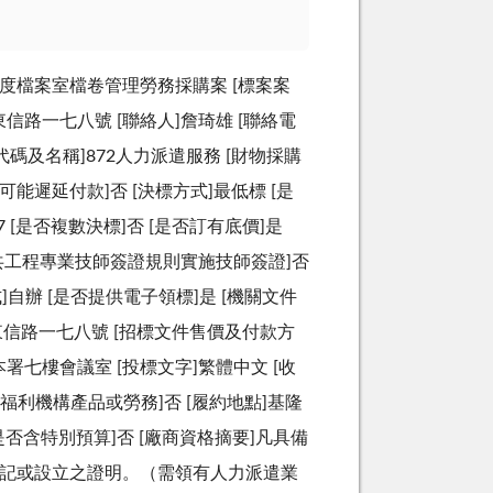
0年度檔案室檔卷管理勞務採購案 [標案案
義區東信路一七八號 [聯絡人]詹琦雄 [聯絡電
標的分類代碼及名稱]872人力派遣服務 [財物採購
可能遲延付款]否 [決標方式]最低標 [是
7 [是否複數決標]否 [是否訂有底價]是
依公共工程專業技師簽證規則實施技師簽證]否
]自辦 [是否提供電子領標]是 [機關文件
義區東信路一七八號 [招標文件售價及付款方
標地點]本署七樓會議室 [投標文字]繁體中文 [收
福利機構產品或勞務]否 [履約地點]基隆
 [是否含特別預算]否 [廠商資格摘要]凡具備
登記或設立之證明。（需領有人力派遣業