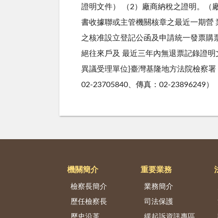
證明文件） （2）廠商納稅之證明。（
書收據聯或主管機關核章之最近一期營
之核准設立登記公函及申請統一發票購票
絕往來戶及 最近三年內無退票記錄證明文
異議受理單位]臺灣基隆地方法院檢察署 
02-23705840、傳真：02-23896249）
機關簡介
重要業務
檢察長簡介
業務簡介
歷任檢察長
司法保護
歷史沿革
緩起訴資訊專區