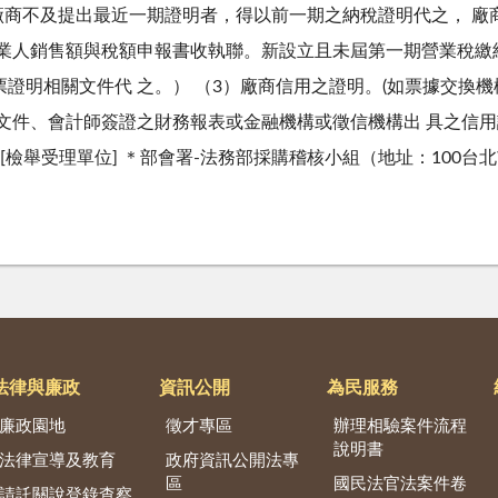
廠商不及提出最近一期證明者，得以前一期之納稅證明代之， 
 業人銷售額與稅額申報書收執聯。新設立且未屆第一期營業稅繳
證明相關文件代 之。） （3）廠商信用之證明。(如票據交換
件、會計師簽證之財務報表或金融機構或徵信機構出 具之信用證明
[檢舉受理單位] ＊部會署-法務部採購稽核小組（地址：100台
法律與廉政
資訊公開
為民服務
廉政園地
徵才專區
辦理相驗案件流程
說明書
法律宣導及教育
政府資訊公開法專
區
國民法官法案件卷
請託關說登錄查察