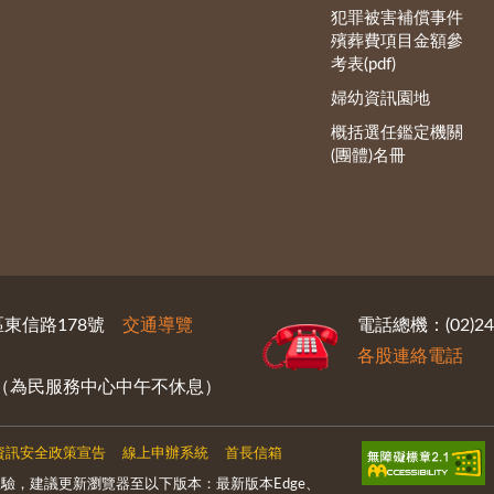
犯罪被害補償事件
殯葬費項目金額參
考表(pdf)
婦幼資訊園地
概括選任鑑定機關
(團體)名冊
義區東信路178號
交通導覽
電話總機：(02)246
各股連絡電話
30（為民服務中心中午不休息）
資訊安全政策宣告
線上申辦系統
首長信箱
驗，建議更新瀏覽器至以下版本：最新版本Edge、