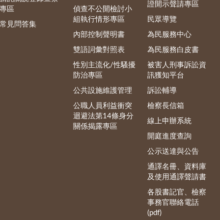
證開示聲請專區
專區
偵查不公開檢討小
組執行情形專區
民眾導覽
常見問答集
內部控制聲明書
為民服務中心
雙語詞彙對照表
為民服務白皮書
性別主流化/性騷擾
被害人刑事訴訟資
防治專區
訊獲知平台
公共設施維護管理
訴訟輔導
公職人員利益衝突
檢察長信箱
迴避法第14條身分
線上申辦系統
關係揭露專區
開庭進度查詢
公示送達與公告
通譯名冊、資料庫
及使用通譯聲請書
各股書記官、檢察
事務官聯絡電話
(pdf)