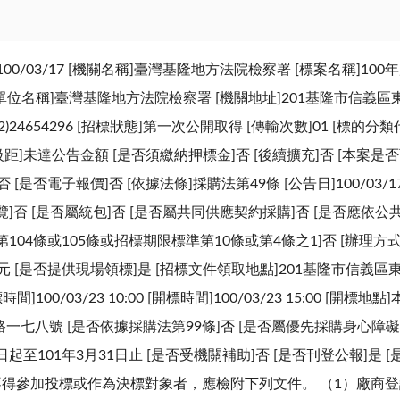
0/03/17 [機關名稱]臺灣基隆地方法院檢察署 [標案名稱]10
.90.33 [單位名稱]臺灣基隆地方法院檢察署 [機關地址]201基隆市信
號碼](02)24654296 [招標狀態]第一次公開取得 [傳輸次數]01 [
]未達公告金額 [是否須繳納押標金]否 [後續擴充]否 [本案是否
否電子報價]否 [依據法條]採購法第49條 [公告日]100/03/1
覽]否 [是否屬統包]否 [是否屬共同供應契約採購]否 [是否應
104條或105條或招標期限標準第10條或第4條之1]否 [辦理方式
費]0元 [是否提供現場領標]是 [招標文件領取地點]201基隆市信
100/03/23 10:00 [開標時間]100/03/23 15:00 [開
一七八號 [是否依據採購法第99條]否 [是否屬優先採購身心障礙
1日起至101年3月31日止 [是否受機關補助]否 [是否刊登公報]是
不得參加投標或作為決標對象者，應檢附下列文件。 （1）廠商