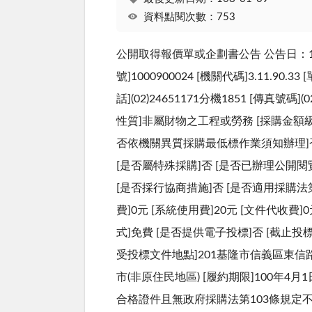
資料點閱次數：753
公開取得報價單或企劃書公告 公告日：10
號]1000900024 [機關代碼]3.11
話](02)24651171分機1851 [傳真
性質]非屬財物之工程或勞務 [採購金額級距
否依機關異質採購最低標作業須知辦理]否 [是
[是否屬特殊採購]否 [是否已辦理公開閱
[是否採行協商措施]否 [是否適用採購法第
費]0元 [系統使用費]20元 [文件代收
式]免費 [是否提供電子投標]否 [截止投標時間]
受投標文件地點]201基隆市信義區東信路
市(非原住民地區) [履約期限]100年4月
合格證件且無政府採購法第103條規定