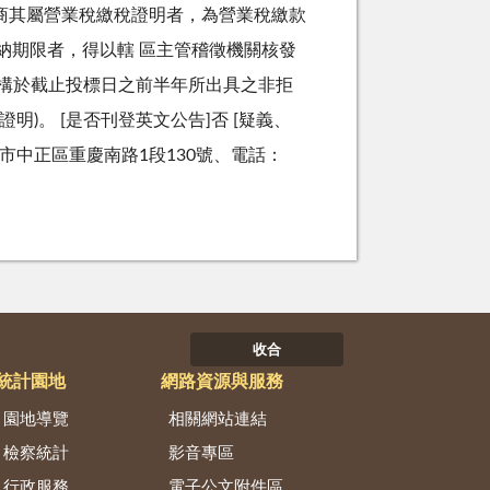
廠商其屬營業稅繳稅證明者，為營業稅繳款
納期限者，得以轄 區主管稽徵機關核發
機構於截止投標日之前半年所出具之非拒
)。 [是否刊登英文公告]否 [疑義、
北市中正區重慶南路1段130號、電話：
收合
統計園地
網路資源與服務
園地導覽
相關網站連結
檢察統計
影音專區
行政服務
電子公文附件區