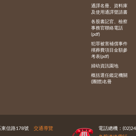
通譯名冊、資料庫
及使用通譯聲請書
各股書記官、檢察
事務官聯絡電話
(pdf)
犯罪被害補償事件
殯葬費項目金額參
考表(pdf)
婦幼資訊園地
概括選任鑑定機關
(團體)名冊
義區東信路178號
交通導覽
電話總機：(02)246