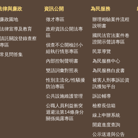
法律與廉政
資訊公開
為民服務
廉政園地
徵才專區
辦理相驗案件流程
說明書
法律宣導及教育
政府資訊公開法專
區
國民法官法案件卷
請託關說登錄查察
證開示聲請專區
專區
偵查不公開檢討小
組執行情形專區
民眾導覽
常見問答集
內部控制聲明書
為民服務中心
雙語詞彙對照表
為民服務白皮書
性別主流化/性騷擾
被害人刑事訴訟資
防治專區
訊獲知平台
公共設施維護管理
訴訟輔導
公職人員利益衝突
檢察長信箱
迴避法第14條身分
線上申辦系統
關係揭露專區
開庭進度查詢
公示送達與公告