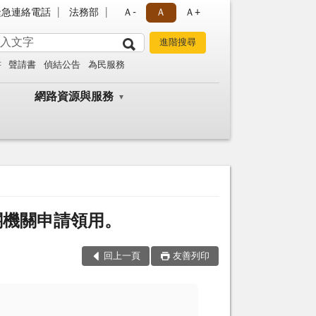
緊急連絡電話
法務部
Ａ-
Ａ
Ａ+
書
聲請書
偵結公告
為民服務
網路資源與服務
關機關申請領用。
回上一頁
友善列印