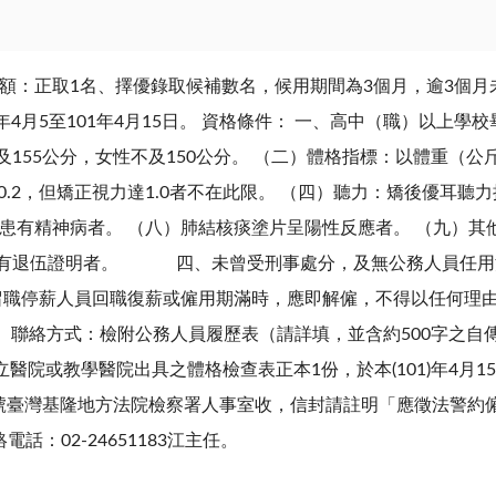
名額：正取1名、擇優錄取候補數名，候用期間為3個月，逾3個月
0年4月5至101年4月15日。 資格條件： 一、高中（職）以上
及155公分，女性不及150公分。 （二）體格指標：以體重（公
0.2，但矯正視力達1.0者不在此限。 （四）聽力：矯後優耳聽
）患有精神病者。 （八）肺結核痰塗片呈陽性反應者。 （九）
退伍證明者。 四、未曾受刑事處分，及無公務人員任用法第
署留職停薪人員回職復薪或僱用期滿時，應即解僱，不得以任何理由
號。 聯絡方式：檢附公務人員履歷表（請詳填，並含約500字之
醫院或教學醫院出具之體格檢查表正本1份，於本(101)年4月1
8號臺灣基隆地方法院檢察署人事室收，信封請註明「應徵法警約
：02-24651183江主任。