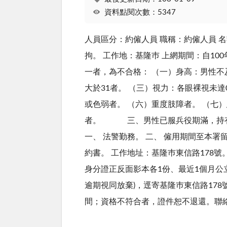
資料點閱次數：5347
人員區分：約僱人員 職稱：約僱人員 
拘。 工作地：基隆巿 上網期間：自10
一者，為不合格： （一）身高：男性不
大於31者。 （三）視力：各眼裸視未達
或色弱者。 （六）重度肢障者。 （七
者。 三、男性已服兵役期滿，持有
一、 法警勤務。 二、 僱用期間至本
約書。 工作地址：基隆巿東信路178
身分證正反面影本各1份、最近1個月公立
逾期視同放棄)，逕寄基隆巿東信路17
間；資格不符合者，證件恕不退還。聯絡電話