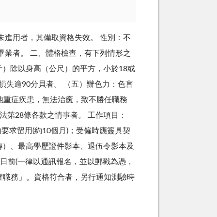
未進用者，其備取資格失效。 性別：不
學校畢業者。 二、體格檢查，有下列情形之
斤）除以身高（公尺）的平方，小於18或
力損失逾90分貝者。 （五）辦色力：色盲
其他重症疾患，無法治癒，致不勝任職務
28條各款之情事者。 工作項目：
要求留用(約10個月)；受僱時應簽具契
自傳）、最高學歷證件影本、退伍令影本及
5日前(一律以通訊報名，並以郵戳為憑，
僱職務」。資格符合者，另行通知測驗時