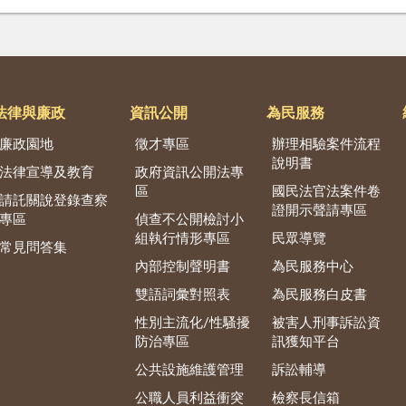
法律與廉政
資訊公開
為民服務
廉政園地
徵才專區
辦理相驗案件流程
說明書
法律宣導及教育
政府資訊公開法專
區
國民法官法案件卷
請託關說登錄查察
證開示聲請專區
專區
偵查不公開檢討小
組執行情形專區
民眾導覽
常見問答集
內部控制聲明書
為民服務中心
雙語詞彙對照表
為民服務白皮書
性別主流化/性騷擾
被害人刑事訴訟資
防治專區
訊獲知平台
公共設施維護管理
訴訟輔導
公職人員利益衝突
檢察長信箱