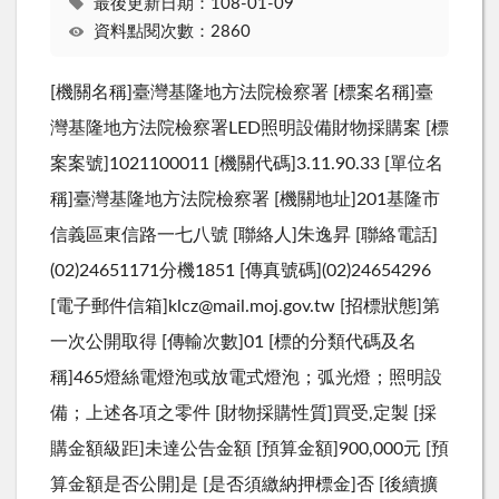
最後更新日期：108-01-09
資料點閱次數：2860
[機關名稱]臺灣基隆地方法院檢察署 [標案名稱]臺
灣基隆地方法院檢察署LED照明設備財物採購案 [標
案案號]1021100011 [機關代碼]3.11.90.33 [單位名
稱]臺灣基隆地方法院檢察署 [機關地址]201基隆市
信義區東信路一七八號 [聯絡人]朱逸昇 [聯絡電話]
(02)24651171分機1851 [傳真號碼](02)24654296
[電子郵件信箱]klcz@mail.moj.gov.tw [招標狀態]第
一次公開取得 [傳輸次數]01 [標的分類代碼及名
稱]465燈絲電燈泡或放電式燈泡；弧光燈；照明設
備；上述各項之零件 [財物採購性質]買受,定製 [採
購金額級距]未達公告金額 [預算金額]900,000元 [預
算金額是否公開]是 [是否須繳納押標金]否 [後續擴