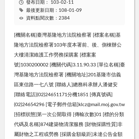
發布日期：
103-02-11
最後更新日期：108-01-09
資料點閱次數：2384
[機關名稱]臺灣基隆地方法院檢察署 [標案名稱]基
隆地方法院檢察署103年度本署前、後、側棟辦公
大樓清潔維護工作勞務採購案 [標案案
號]1030200002 [機關代碼]3.11.90.33 [單位名稱]臺
灣基隆地方法院檢察署 [機關地址]201基隆市信義
區東信路一七八號 [聯絡人]總務科承辦人潘健安
[聯絡電話](02)24651171分機1851 [傳真號碼]
(02)24654296 [電子郵件信箱]klcz@mail.moj.gov.tw
[招標狀態]第一次公開取得 [傳輸次數]01 [標的分類
代碼及名稱]874建築物清潔服務 [財物採購性質]非
屬財物之工程或勞務 [採購金額級距]未達公告金額