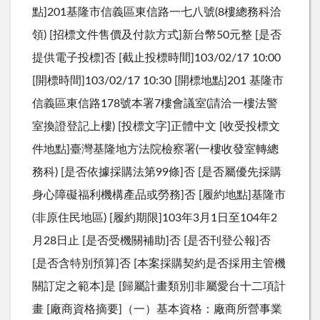
點]201基隆市信義區東信路一七八號(8樓總務科洽
領) [招標文件售價及付款方式]新台幣50元整 [是否
提供電子投標]否 [截止投標時間]103/02/17 10:00
[開標時間]103/02/17 10:30 [開標地點]201 基隆市
信義區東信路178號本署7樓會議室(請洽一樓法警
室換證登記上樓) [投標文字]正體中文 [收受投標文
件地點]臺灣基隆地方法院檢察署(一樓收發室轉總
務科) [是否依據採購法第99條]否 [是否屬優先採購
身心障礙福利機構產品或勞務]否 [履約地點]基隆市
(非原住民地區) [履約期限]103年3月1日至104年2
月28日止 [是否受機關補助]否 [是否刊登公報]否
[是否含特別預算]否 [本案採購契約是否採用主管機
關訂定之範本]是 [歸屬計畫類別]非屬愛台十二項計
畫 [廠商資格摘要]（一）基本資格：廠商所營事業