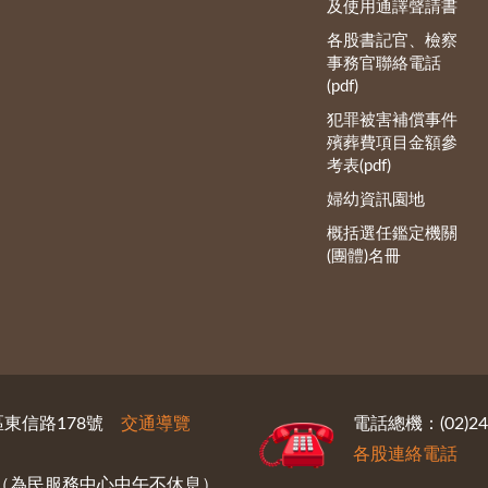
及使用通譯聲請書
各股書記官、檢察
事務官聯絡電話
(pdf)
犯罪被害補償事件
殯葬費項目金額參
考表(pdf)
婦幼資訊園地
概括選任鑑定機關
(團體)名冊
義區東信路178號
交通導覽
電話總機：(02)246
各股連絡電話
30（為民服務中心中午不休息）