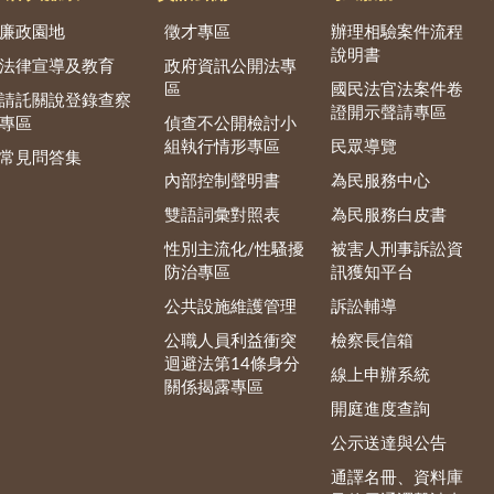
廉政園地
徵才專區
辦理相驗案件流程
說明書
法律宣導及教育
政府資訊公開法專
區
國民法官法案件卷
請託關說登錄查察
證開示聲請專區
專區
偵查不公開檢討小
組執行情形專區
民眾導覽
常見問答集
內部控制聲明書
為民服務中心
雙語詞彙對照表
為民服務白皮書
性別主流化/性騷擾
被害人刑事訴訟資
防治專區
訊獲知平台
公共設施維護管理
訴訟輔導
公職人員利益衝突
檢察長信箱
迴避法第14條身分
線上申辦系統
關係揭露專區
開庭進度查詢
公示送達與公告
通譯名冊、資料庫