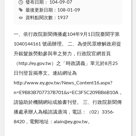
發布日期：
104-09-07
最後更新日期：108-01-09
資料點閱次數：1937
一、依行政院新聞傳播處104年9月1日院臺聞字第
1040144161 號函辦理。 二、為使民眾瞭解政府提
升銀髮族勞動參與率之努力，行政院官網首頁
（http://ey.gov.tw）之「時政講義」單元於8月25
日刊登旨揭專文。連結網址為
http://www.ey.gov.tw/News_Content16.aspx?
n=E9B83B707737B701&s=EC3F5C209BB6B10A，
請協助於機關網站或臉書刊登。 三、行政院新聞傳
播處承辦人為楊諮議適鴻，電話：（02）3356-
8420，電郵地址：alain@ey.gov.tw。