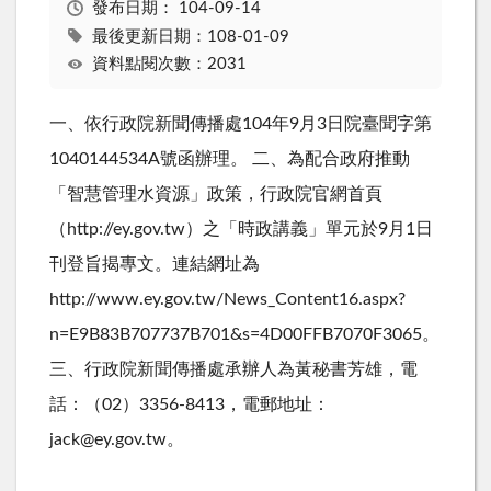
發布日期：
104-09-14
最後更新日期：108-01-09
資料點閱次數：2031
一、依行政院新聞傳播處104年9月3日院臺聞字第
1040144534A號函辦理。 二、為配合政府推動
「智慧管理水資源」政策，行政院官網首頁
（http://ey.gov.tw）之「時政講義」單元於9月1日
刊登旨揭專文。連結網址為
http://www.ey.gov.tw/News_Content16.aspx?
n=E9B83B707737B701&s=4D00FFB7070F3065。
三、行政院新聞傳播處承辦人為黃秘書芳雄，電
話：（02）3356-8413，電郵地址：
jack@ey.gov.tw。