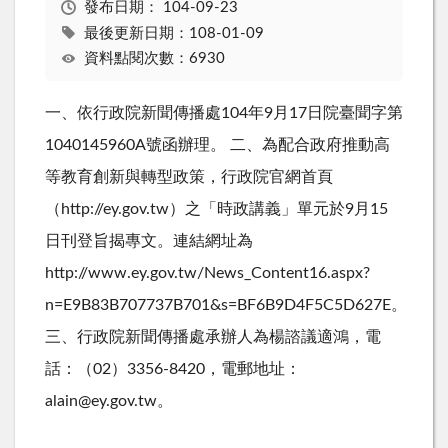
發布日期：
104-09-23
最後更新日期：108-01-09
資料點閱次數：6930
一、依行政院新聞傳播處104年9月17日院臺聞字第
1040145960A號函辦理。 二、為配合政府推動高
等教育創新與轉型政策，行政院官網首頁
（http://ey.gov.tw）之「時政講義」單元於9月15
日刊登旨揭專文。連結網址為
http://www.ey.gov.tw/News_Content16.aspx?
n=E9B83B707737B701&s=BF6B9D4F5C5D627E。
三、行政院新聞傳播處承辦人為楊諮議適鴻，電
話：（02）3356-8420，電郵地址：
alain@ey.gov.tw。