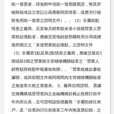
統一發票者，得免附申領統一發票購票證，惟其所
檢附核准設立登記公函應載明其情形，或應另行檢
附免用統一發票之證明文件）。」（2）非屬前點
情形之廠商、且其每月銷售額未達小規模營業人營
業稅起徵點者，應繳交當地財政部國稅局分局或稽
徵所開立之「未達營業稅起徵點」之證明文件
（3）非屬第1點及第2點情形之廠商，應繳交最近1
期或前1期之營業稅主管稽徵機關核章之「營業人
銷售額與稅額申報書收執聯」、「營業稅繳款書收
據聯」或與前開文件相同期間內主管稽徵機關核發
之無違章欠稅之查復表。 3、廠商信用證明。 票據
交換機構或受理查詢之金融機構於截止投標日前半
年內所出具，且可證明該投標廠商「非屬拒絕往來
戶」及「自查詢日往前推算三年內無退票紀錄」之