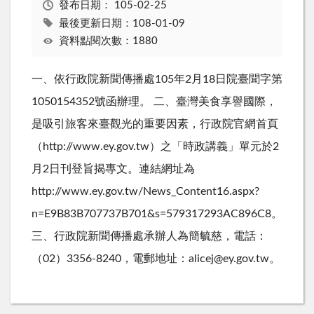
發布日期：
105-02-25
最後更新日期：108-01-09
資料點閱次數：1880
一、依行政院新聞傳播處105年2月18日院臺聞字第
1050154352號函辦理。 二、臺灣美食享譽國際，
是吸引旅客來臺觀光的重要因素，行政院官網首頁
（http://www.ey.gov.tw）之「時政講義」單元於2
月2日刊登旨揭專文。連結網址為
http://www.ey.gov.tw/News_Content16.aspx?
n=E9B83B707737B701&s=579317293AC896C8。
三、行政院新聞傳播處承辦人為簡毓慈，電話：
（02）3356-8240，電郵地址：alicej@ey.gov.tw。