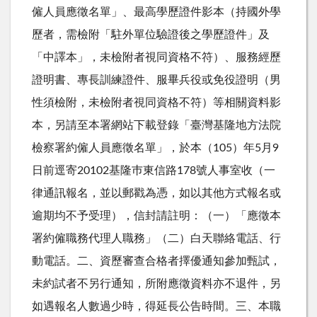
僱人員應徵名單」、最高學歷證件影本（持國外學
歷者，需檢附「駐外單位驗證後之學歷證件」及
「中譯本」，未檢附者視同資格不符）、服務經歷
證明書、專長訓練證件、服畢兵役或免役證明（男
性須檢附，未檢附者視同資格不符）等相關資料影
本，另請至本署網站下載登錄「臺灣基隆地方法院
檢察署約僱人員應徵名單」，於本（105）年5月9
日前逕寄20102基隆巿東信路178號人事室收（一
律通訊報名，並以郵戳為憑，如以其他方式報名或
逾期均不予受理），信封請註明：（一）「應徵本
署約僱職務代理人職務」（二）白天聯絡電話、行
動電話。二、資歷審查合格者擇優通知參加甄試，
未約試者不另行通知，所附應徵資料亦不退件，另
如遇報名人數過少時，得延長公告時間。三、本職