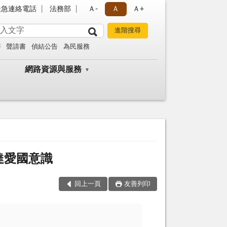
緊急連絡電話
法務部
Ａ-
Ａ
Ａ+
書
聲請書
偵結公告
為民服務
網路資源與服務
達愛國意識
回上一頁
友善列印