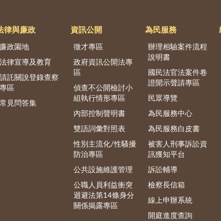
法律與廉政
資訊公開
為民服務
廉政園地
徵才專區
辦理相驗案件流程
說明書
法律宣導及教育
政府資訊公開法專
區
國民法官法案件卷
請託關說登錄查察
證開示聲請專區
專區
偵查不公開檢討小
組執行情形專區
民眾導覽
常見問答集
內部控制聲明書
為民服務中心
雙語詞彙對照表
為民服務白皮書
性別主流化/性騷擾
被害人刑事訴訟資
防治專區
訊獲知平台
公共設施維護管理
訴訟輔導
公職人員利益衝突
檢察長信箱
迴避法第14條身分
線上申辦系統
關係揭露專區
開庭進度查詢