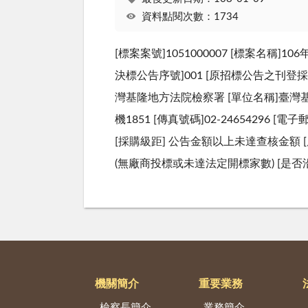
資料點閱次數：1734
[標案案號]1051000007 [標案名稱
決標公告序號]001 [原招標公告之刊登採購公
灣基隆地方法院檢察署 [單位名稱]臺灣基隆地
機1851 [傳真號碼]02-24654296 [電
[採購級距] 公告金額以上未達查核金額 [原
(無廠商投標或未達法定開標家數) [是
機關簡介
重要業務
檢察長簡介
業務簡介