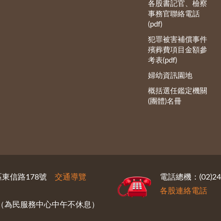
各股書記官、檢察
事務官聯絡電話
(pdf)
犯罪被害補償事件
殯葬費項目金額參
考表(pdf)
婦幼資訊園地
概括選任鑑定機關
(團體)名冊
義區東信路178號
交通導覽
電話總機：(02)246
各股連絡電話
30（為民服務中心中午不休息）