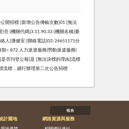
公開招標 [新增公告傳輸次數]01 [無法
[機關代碼]3.11.90.33 [機關名稱]臺
潘健安 [聯絡電話]02-24651171分
] <勞務類> 872 人力派遣服務(勞動派遣服務)
9 [是否刊登公報]是 [無法決標的理由]流標
商投標流標，續行辦理第二次公告招標
收合
統計園地
網路資源與服務
園地導覽
相關網站連結