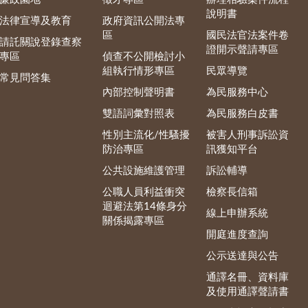
說明書
法律宣導及教育
政府資訊公開法專
區
國民法官法案件卷
請託關說登錄查察
證開示聲請專區
專區
偵查不公開檢討小
組執行情形專區
民眾導覽
常見問答集
內部控制聲明書
為民服務中心
雙語詞彙對照表
為民服務白皮書
性別主流化/性騷擾
被害人刑事訴訟資
防治專區
訊獲知平台
公共設施維護管理
訴訟輔導
公職人員利益衝突
檢察長信箱
迴避法第14條身分
線上申辦系統
關係揭露專區
開庭進度查詢
公示送達與公告
通譯名冊、資料庫
及使用通譯聲請書