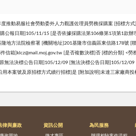
]106年度推動易服社會勞動委外人力觀護佐理員勞務採購案 [招標方式]
報日期]105/11/15 [是否依據採購法第106條第1項第1款辦理]否 
方法院檢察署 [機關地址]201基隆市信義區東信路178號 [聯絡人]
子郵件信箱]klcz@mail.moj.gov.tw [是否複數決標]否 [標的分類
無法決標公告日期]105/12/09 [無法決標公告日期]105/12/0
否沿用本案號及原招標方式續行招標]是 [附加說明]未達三家廠
法律與廉政
資訊公開
為民服務
廉政園地
徵才專區
辦理相驗案件流程