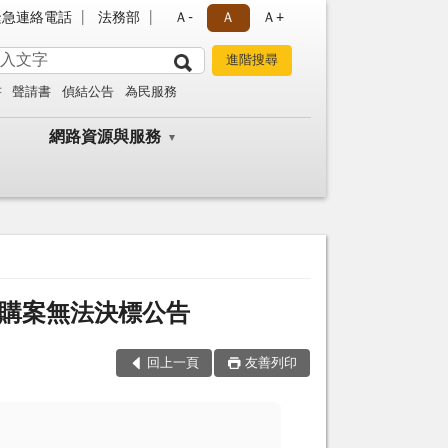
緊急連絡電話
法務部
Ａ-
Ａ
Ａ+
書
聲請書
偵結公告
為民服務
網路資源與服務
採購案無法決標公告
回上一頁
友善列印