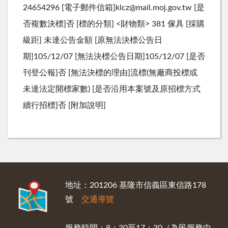
24654296 [電子郵件信箱]klcz@mail.moj.gov.tw [是
否複數決標]否 [標的分類] <財物類> 381 傢具 [採購
級距] 未達公告金額 [原無法決標公告日
期]105/12/07 [無法決標公告日期]105/12/07 [是否
刊登公報]否 [無法決標的理由]流標(無廠商投標或
未達法定開標家數) [是否沿用本案號及原招標方式
續行招標]否 [附加說明]
:::
地址：201206 基隆市信義區東信路178
號
交通導覽
服務時間：8：30至17：30（為民服務中