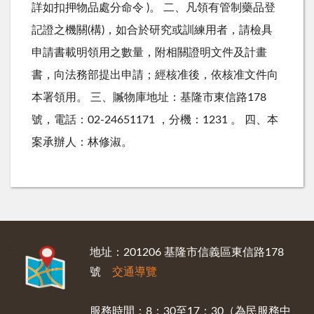
詳如扣押物品處分命令 )。 二、凡領有管制藥品登
記證之機關(構)，如合於研究或訓練用者，請檢具
申請書載明領用之數量，附相關證明文件及計畫
書，向法務部提出申請；經核准後，依核准文件向
本署領用。 三、贓物庫地址：基隆市東信路178
號，電話：02-24651171 ，分機：1231 。 四、本
案承辦人：林修淑。
:::
地址：201206 基隆市信義區東信路178
號
交通導覽
服務時間：8：30至17：30（為民服務中