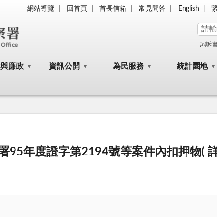
網站導覽
回首頁
首長信箱
常見問答
English
起訴
律與廉政
資訊公開
為民服務
統計園地
95年度證字第2194號等案件內扣押物( 詳