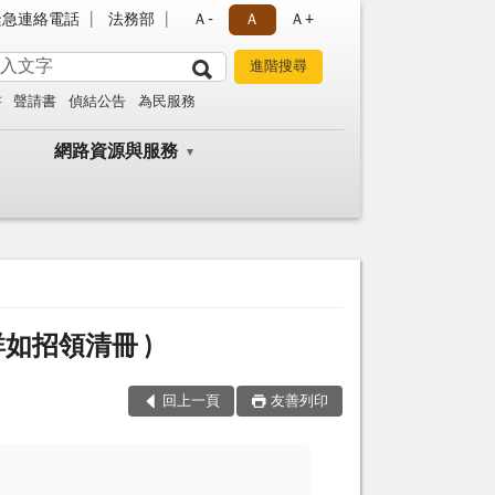
緊急連絡電話
法務部
Ａ-
Ａ
Ａ+
書
聲請書
偵結公告
為民服務
網路資源與服務
如招領清冊 )
回上一頁
友善列印