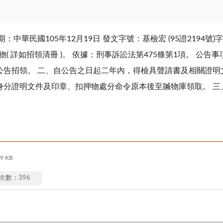
華民國105年12月19日 發文字號：基檢宏 (95證2194號)字
物( 詳如招領清冊 )。 依據：刑事訴訟法第475條第1項。 公
公告招領。 二、自公告之日起二年內，得檢具聲請書及相關證明
身分證明文件及印章、扣押物處分命令原本後至贓物庫領取。 三
9 KB
次數：396