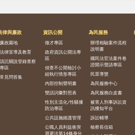
法律與廉政
資訊公開
為民服務
廉政園地
徵才專區
辦理相驗案件流程
說明書
法律宣導及教育
政府資訊公開法專
區
國民法官法案件卷
請託關說登錄查察
證開示聲請專區
專區
偵查不公開檢討小
組執行情形專區
民眾導覽
常見問答集
內部控制聲明書
為民服務中心
雙語詞彙對照表
為民服務白皮書
性別主流化/性騷擾
被害人刑事訴訟資
防治專區
訊獲知平台
公共設施維護管理
訴訟輔導
公職人員利益衝突
檢察長信箱
迴避法第14條身分