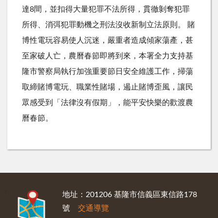
達8間，並扣得大量犯罪不法所得，貫徹剝奪犯罪
所得、消弭犯罪動機之刑法沒收新制立法原則。 賭
博性電玩容易使人沉迷，嚴重者造成傾家蕩產，甚
至家破人亡，農曆春節即將到來，本署全力支持基
隆市警察局執行加強重要節日安全維護工作，掃蕩
取締賭博電玩、職業性賭場，遏止賭博歪風，讓民
眾感受到「法律沒有假期」，能平安快樂的歡渡農
曆春節。
:::
地址：201206 基隆市信義區東信路178
號
交通導覽