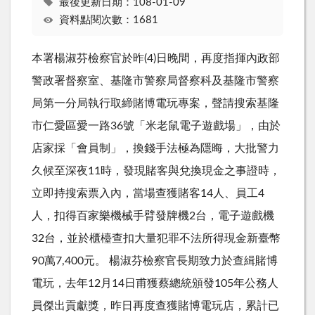
最後更新日期：108-01-09
資料點閱次數：1681
本署楊淑芬檢察官於昨(4)日晚間，再度指揮內政部
警政署督察室、基隆市警察局督察科及基隆市警察
局第一分局執行取締賭博電玩專案，聲請搜索基隆
市仁愛區愛一路36號「米老鼠電子遊戲場」，由於
店家採「會員制」，換錢手法極為隱晦，大批警力
久候至深夜11時，發現賭客與兌換現金之事證時，
立即持搜索票入內，當場查獲賭客14人、員工4
人，扣得百家樂機械手臂發牌機2台，電子遊戲機
32台，並於櫃檯查扣大量犯罪不法所得現金新臺幣
90萬7,400元。 楊淑芬檢察官長期致力於查緝賭博
電玩，去年12月14日甫獲蔡總統頒發105年公務人
員傑出貢獻獎，昨日再度查獲賭博電玩店，累計已