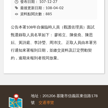
發布日期：
107-12-27
最後更新日期：108-04-02
資料點閱次數：885
公告本署108年自僱臨時人員（觀護佐理員）面試
甄選錄取人員名單如下： 廖裕立、陳俊堯、陳思
妘、黃詩庭、李詩瑩、周沛汶。 正取人員由本署另
行通知來署報到日期，並繳交資料及訂定勞動契
約，逾期未報到者視同放棄。
:::
地址：201206 基隆市信義區東信路178
號
交通導覽