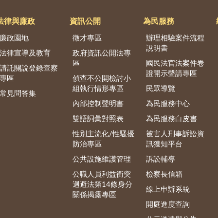
法律與廉政
資訊公開
為民服務
廉政園地
徵才專區
辦理相驗案件流程
說明書
法律宣導及教育
政府資訊公開法專
區
國民法官法案件卷
請託關說登錄查察
證開示聲請專區
專區
偵查不公開檢討小
組執行情形專區
民眾導覽
常見問答集
內部控制聲明書
為民服務中心
雙語詞彙對照表
為民服務白皮書
性別主流化/性騷擾
被害人刑事訴訟資
防治專區
訊獲知平台
公共設施維護管理
訴訟輔導
公職人員利益衝突
檢察長信箱
迴避法第14條身分
線上申辦系統
關係揭露專區
開庭進度查詢