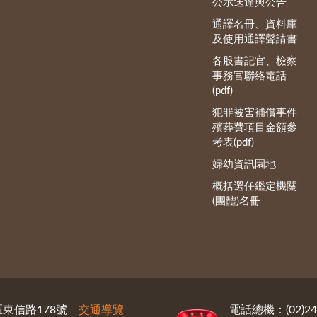
公示送達與公告
通譯名冊、資料庫
及使用通譯聲請書
各股書記官、檢察
事務官聯絡電話
(pdf)
犯罪被害補償事件
殯葬費項目金額參
考表(pdf)
婦幼資訊園地
概括選任鑑定機關
(團體)名冊
義區東信路178號
交通導覽
電話總機：(02)246