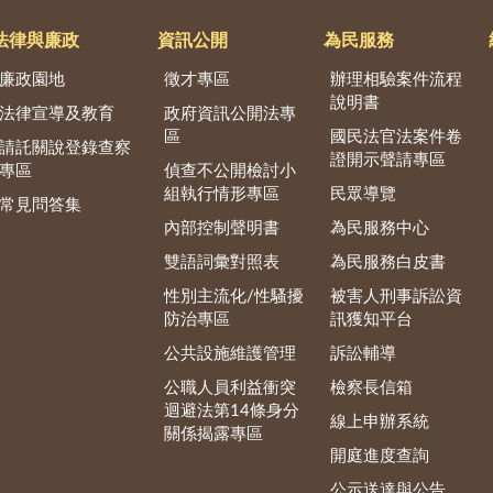
法律與廉政
資訊公開
為民服務
廉政園地
徵才專區
辦理相驗案件流程
說明書
法律宣導及教育
政府資訊公開法專
區
國民法官法案件卷
請託關說登錄查察
證開示聲請專區
專區
偵查不公開檢討小
組執行情形專區
民眾導覽
常見問答集
內部控制聲明書
為民服務中心
雙語詞彙對照表
為民服務白皮書
性別主流化/性騷擾
被害人刑事訴訟資
防治專區
訊獲知平台
公共設施維護管理
訴訟輔導
公職人員利益衝突
檢察長信箱
迴避法第14條身分
線上申辦系統
關係揭露專區
開庭進度查詢
公示送達與公告