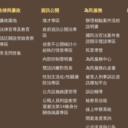
法律與廉政
資訊公開
為民服務
廉政園地
徵才專區
辦理相驗案件流程
說明書
法律宣導及教育
政府資訊公開法專
區
國民法官法案件卷
請託關說登錄查察
證開示聲請專區
專區
偵查不公開檢討小
組執行情形專區
民眾導覽
常見問答集
內部控制聲明書
為民服務中心
雙語詞彙對照表
為民服務白皮書
性別主流化/性騷擾
被害人刑事訴訟資
防治專區
訊獲知平台
公共設施維護管理
訴訟輔導
公職人員利益衝突
檢察長信箱
迴避法第14條身分
線上申辦系統
關係揭露專區
開庭進度查詢
公示送達與公告