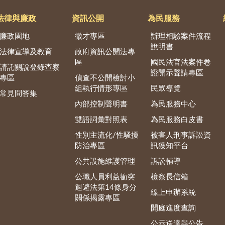
法律與廉政
資訊公開
為民服務
廉政園地
徵才專區
辦理相驗案件流程
說明書
法律宣導及教育
政府資訊公開法專
區
國民法官法案件卷
請託關說登錄查察
證開示聲請專區
專區
偵查不公開檢討小
組執行情形專區
民眾導覽
常見問答集
內部控制聲明書
為民服務中心
雙語詞彙對照表
為民服務白皮書
性別主流化/性騷擾
被害人刑事訴訟資
防治專區
訊獲知平台
公共設施維護管理
訴訟輔導
公職人員利益衝突
檢察長信箱
迴避法第14條身分
線上申辦系統
關係揭露專區
開庭進度查詢
公示送達與公告