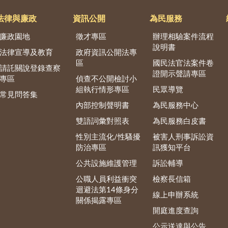
法律與廉政
資訊公開
為民服務
廉政園地
徵才專區
辦理相驗案件流程
說明書
法律宣導及教育
政府資訊公開法專
區
國民法官法案件卷
請託關說登錄查察
證開示聲請專區
專區
偵查不公開檢討小
組執行情形專區
民眾導覽
常見問答集
內部控制聲明書
為民服務中心
雙語詞彙對照表
為民服務白皮書
性別主流化/性騷擾
被害人刑事訴訟資
防治專區
訊獲知平台
公共設施維護管理
訴訟輔導
公職人員利益衝突
檢察長信箱
迴避法第14條身分
線上申辦系統
關係揭露專區
開庭進度查詢
公示送達與公告