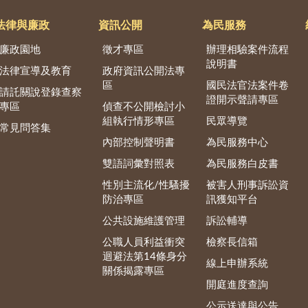
法律與廉政
資訊公開
為民服務
廉政園地
徵才專區
辦理相驗案件流程
說明書
法律宣導及教育
政府資訊公開法專
區
國民法官法案件卷
請託關說登錄查察
證開示聲請專區
專區
偵查不公開檢討小
組執行情形專區
民眾導覽
常見問答集
內部控制聲明書
為民服務中心
雙語詞彙對照表
為民服務白皮書
性別主流化/性騷擾
被害人刑事訴訟資
防治專區
訊獲知平台
公共設施維護管理
訴訟輔導
公職人員利益衝突
檢察長信箱
迴避法第14條身分
線上申辦系統
關係揭露專區
開庭進度查詢
公示送達與公告