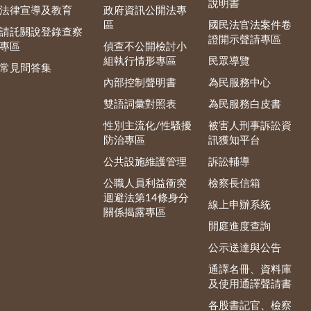
說明書
法律宣導及教育
政府資訊公開法專
區
國民法官法案件卷
請託關說登錄查察
證開示聲請專區
專區
偵查不公開檢討小
組執行情形專區
民眾導覽
常見問答集
內部控制聲明書
為民服務中心
雙語詞彙對照表
為民服務白皮書
性別主流化/性騷擾
被害人刑事訴訟資
防治專區
訊獲知平台
公共設施維護管理
訴訟輔導
公職人員利益衝突
檢察長信箱
迴避法第14條身分
線上申辦系統
關係揭露專區
開庭進度查詢
公示送達與公告
通譯名冊、資料庫
及使用通譯聲請書
各股書記官、檢察