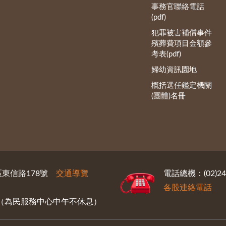
事務官聯絡電話
(pdf)
犯罪被害補償事件
殯葬費項目金額參
考表(pdf)
婦幼資訊園地
概括選任鑑定機關
(團體)名冊
義區東信路178號
交通導覽
電話總機：(02)246
各股連絡電話
30（為民服務中心中午不休息）