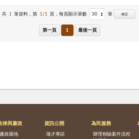
共
1
筆資料，第
1/1
頁，
每頁顯示筆數
筆
確定
第一頁
1
最後一頁
法律與廉政
資訊公開
為民服務
廉政園地
徵才專區
辦理相驗案件流程