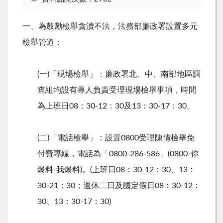
一、為鼓勵檢舉貪瀆不法，法務部廉政署設置多元
檢舉管道：
(一
)
「現場檢舉」：廉政署北、中、南部地區調
查組均設有專人負責受理現場檢舉事項，時間
為上班日
08
：
30-12
：
30
及
13
：
30-17
：
30
。
(二
)
「電話檢舉」：設置
0800
受理陳情檢舉免
付費專線，電話為「
0800-286-586
」
(0800-
你
爆料
-
我爆料
)
。
(
上班日
08
：
30-12
：
30
、
13
：
30-21
：
30
；週休二日及國定假日
08
：
30-12
：
30
、
13
：
30-17
：
30)