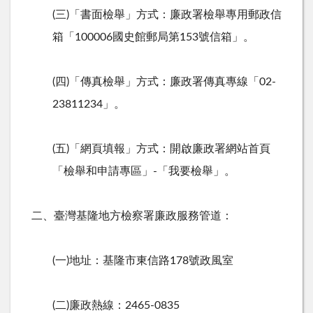
(三
)
「書面檢舉」方式：廉政署檢舉專用郵政信
箱「
100006
國史館郵局第
153
號信箱」。
(四
)
「傳真檢舉」方式：廉政署傳真專線「
02-
23811234
」。
(五
)
「網頁填報」方式：開啟廉政署網站首頁
「檢舉和申請專區」
-
「我要檢舉」。
二、臺灣基隆地方檢察署廉政服務管道：
(一
)
地址：基隆市東信路
178
號政風室
(二
)
廉政熱線：
2465-0835