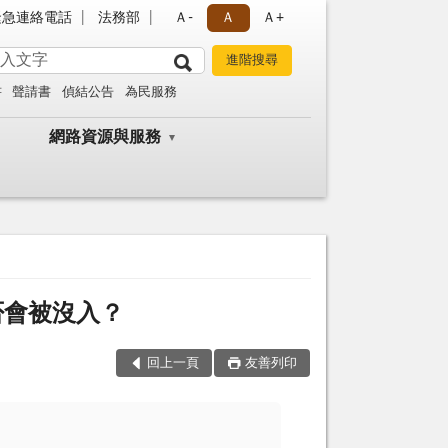
緊急連絡電話
法務部
Ａ-
Ａ
Ａ+
書
聲請書
偵結公告
為民服務
網路資源與服務
否會被沒入？
回上一頁
友善列印