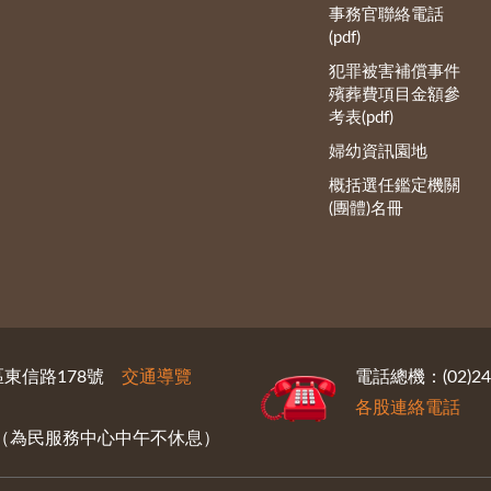
事務官聯絡電話
(pdf)
犯罪被害補償事件
殯葬費項目金額參
考表(pdf)
婦幼資訊園地
概括選任鑑定機關
(團體)名冊
義區東信路178號
交通導覽
電話總機：(02)246
各股連絡電話
30（為民服務中心中午不休息）