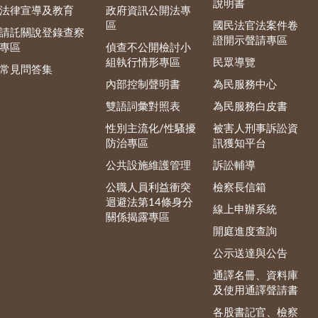
說明書
法律宣導及教育
政府資訊公開法專
區
國民法官法案件卷
請託關說登錄查察
證開示聲請專區
專區
偵查不公開檢討小
組執行情形專區
民眾導覽
常見問答集
內部控制聲明書
為民服務中心
雙語詞彙對照表
為民服務白皮書
性別主流化/性騷擾
被害人刑事訴訟資
防治專區
訊獲知平台
公共設施維護管理
訴訟輔導
公職人員利益衝突
檢察長信箱
迴避法第14條身分
線上申辦系統
關係揭露專區
開庭進度查詢
公示送達與公告
通譯名冊、資料庫
及使用通譯聲請書
各股書記官、檢察