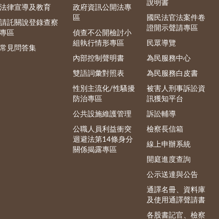
說明書
法律宣導及教育
政府資訊公開法專
區
國民法官法案件卷
請託關說登錄查察
證開示聲請專區
專區
偵查不公開檢討小
組執行情形專區
民眾導覽
常見問答集
內部控制聲明書
為民服務中心
雙語詞彙對照表
為民服務白皮書
性別主流化/性騷擾
被害人刑事訴訟資
防治專區
訊獲知平台
公共設施維護管理
訴訟輔導
公職人員利益衝突
檢察長信箱
迴避法第14條身分
線上申辦系統
關係揭露專區
開庭進度查詢
公示送達與公告
通譯名冊、資料庫
及使用通譯聲請書
各股書記官、檢察