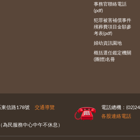
事務官聯絡電話
(pdf)
犯罪被害補償事件
殯葬費項目金額參
考表(pdf)
婦幼資訊園地
概括選任鑑定機關
(團體)名冊
義區東信路178號
交通導覽
電話總機：(02)246
各股連絡電話
30（為民服務中心中午不休息）