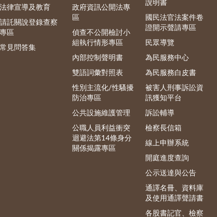
說明書
法律宣導及教育
政府資訊公開法專
區
國民法官法案件卷
請託關說登錄查察
證開示聲請專區
專區
偵查不公開檢討小
組執行情形專區
民眾導覽
常見問答集
內部控制聲明書
為民服務中心
雙語詞彙對照表
為民服務白皮書
性別主流化/性騷擾
被害人刑事訴訟資
防治專區
訊獲知平台
公共設施維護管理
訴訟輔導
公職人員利益衝突
檢察長信箱
迴避法第14條身分
線上申辦系統
關係揭露專區
開庭進度查詢
公示送達與公告
通譯名冊、資料庫
及使用通譯聲請書
各股書記官、檢察