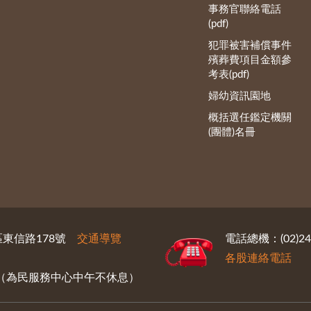
事務官聯絡電話
(pdf)
犯罪被害補償事件
殯葬費項目金額參
考表(pdf)
婦幼資訊園地
概括選任鑑定機關
(團體)名冊
義區東信路178號
交通導覽
電話總機：(02)246
各股連絡電話
30（為民服務中心中午不休息）