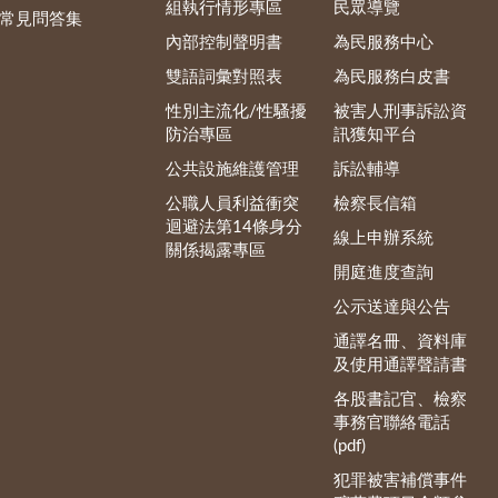
組執行情形專區
民眾導覽
常見問答集
內部控制聲明書
為民服務中心
雙語詞彙對照表
為民服務白皮書
性別主流化/性騷擾
被害人刑事訴訟資
防治專區
訊獲知平台
公共設施維護管理
訴訟輔導
公職人員利益衝突
檢察長信箱
迴避法第14條身分
線上申辦系統
關係揭露專區
開庭進度查詢
公示送達與公告
通譯名冊、資料庫
及使用通譯聲請書
各股書記官、檢察
事務官聯絡電話
(pdf)
犯罪被害補償事件