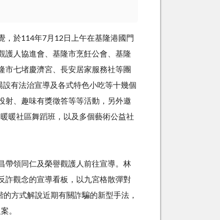
覺，於
114
年
7
月
12
日上午在基隆港國門
觀護人協進會、基隆市烹飪公會、基隆
隆市七堵慶濟宮、長安居家服務社等團
場設有法治宣導及各式特色小吃等十幾個
投射、趣味有獎徵答等等活動，另外邀
協會、暖暖社區舞蹈班，以及多個藝術公益社
昌帶領同仁及榮譽觀護人前往宣導。林
反詐觀念的宣導看板，以九宮格散彈對
諧的方式解說近期有關詐騙的新型手法，
報案。