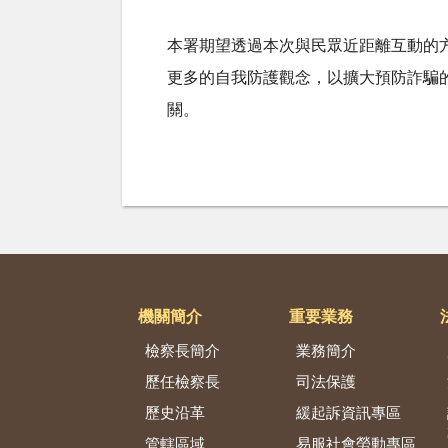
本署期望透過本次與民眾近距離互動的
更多的自我防護觀念，以擴大預防詐騙
關。
機關簡介
重要業務
檢察長簡介
業務簡介
歷任檢察長
司法保護
歷史沿革
緩起訴資訊專區
管轄區域
易服社會勞動專區