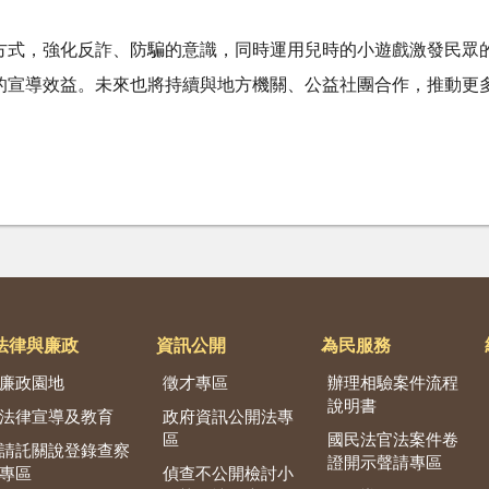
方式，強化反詐、防騙的意識，同時運用兒時的小遊戲激發民眾
的宣導效益。未來也將持續與地方機關、公益社團合作，推動更
法律與廉政
資訊公開
為民服務
廉政園地
徵才專區
辦理相驗案件流程
說明書
法律宣導及教育
政府資訊公開法專
區
國民法官法案件卷
請託關說登錄查察
證開示聲請專區
專區
偵查不公開檢討小