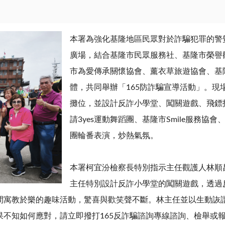
本署為強化基隆地區民眾對於詐騙犯罪的警
廣場，結合基隆市民眾服務社、基隆市榮譽
市為愛傳承關懷協會、薰衣草旅遊協會、基
體，共同舉辦「165防詐騙宣導活動」。現
攤位，並設計反詐小學堂、闖關遊戲、飛鏢
請3yes運動舞蹈團、基隆市Smile服務
團輪番表演，炒熱氣氛。
本署柯宜汾檢察長特別指示主任觀護人林順
主任特別設計反詐小學堂的闖關遊戲，透過
間寓教於樂的趣味活動，驚喜與歡笑聲不斷。林主任並以生動詼
果不知如何應對，請立即撥打
165
反詐騙諮詢專線諮詢、檢舉或