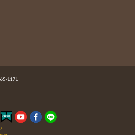
5-1171
07