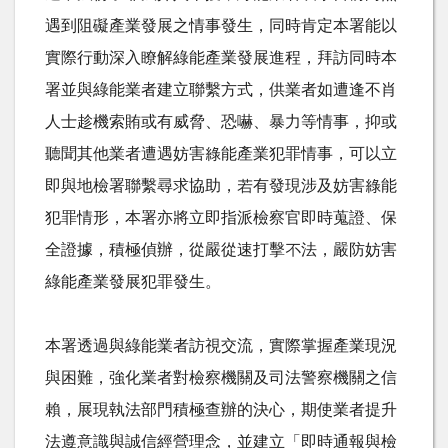
遇到阻礙產業發展之情事發生，同時肯定本署能以
實際行動深入瞭解綠能產業發展進程，拜訪同時本
署並與綠能業者建立聯繫方式，供業者如遭逢不肖
人士趁機索賄或有威脅、恐嚇、暴力等情事，抑或
聽聞其他業者遭遇妨害綠能產業犯罪情事，可以立
即與地檢署聯繫尋求協助，若有發現涉及妨害綠能
犯罪情形，本署亦將立即指派檢察官即時蒐證、保
全證據，積極偵辦，從嚴從速打擊不法，嚴防妨害
綠能產業發展犯罪發生。
本署透過與綠能業者訪視交流，實際掌握產業現況
與困難，強化業者對檢察機關及司法警察機關之信
賴，展現執法部門積極查辦的決心，期使業者提升
法遵意識與誠信經營理念，並建立「即時通報與檢