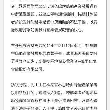
者，透過面對面談話，深入瞭解綠能產業發展過程
中所遭遇困難，並建立即時通報機制，協助排除業
者於設置綠能發電過程中所面臨的不法干擾，以貫
徹政府打擊妨害綠能產業發展犯罪的決心。
主任檢察官林思吟於
114
年
12
月
12
日率同「打擊防
害綠能產業發展犯罪聯繫平臺」成員海巡署偵防分
署基隆查緝隊，訪視轄區地熱發電業者─萬里仙境
會館股份有限公司。
訪視行程，先由主任檢察官林思吟向綠能產業業者
說明訪視目的，透過深入對話，瞭解業者於地熱探
勘預備發電過程在法令上是否遭遇困難，及是否遭
遇不法份子非法介入干擾，綠能業者表示目前尚無