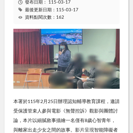
發布日期：
115-03-17
最後更新日期：115-03-17
資料點閱次數：162
本署於
115
年
2
月
25
日辦理認知輔導教育課程，邀請
受保護管束人參與電影《無聲控訴》觀影與團體討
論，本片以細膩敘事描繪一名僅有
8
歲心智青年，
與離家出走少女之間的故事。影片呈現智能障礙者