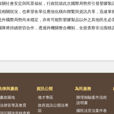
攸關社會安定與民眾福祉，行政院就此次國際局勢所引發塑膠製
現相關狀況，也希望各單位應強化橫向聯繫與資訊共享，迅速掌
此外國際局勢尚未穩定，亦有可能對塑膠製品以外之其他民生必
團隊將持續密切合作，透過跨機關整合機制，全面查察非法囤積
法律與廉政
資訊公開
為民服務
廉政園地
徵才專區
辦理相驗案件流程
說明書
法律宣導及教育
政府資訊公開法專
區
國民法官法案件卷
請託關說登錄查察