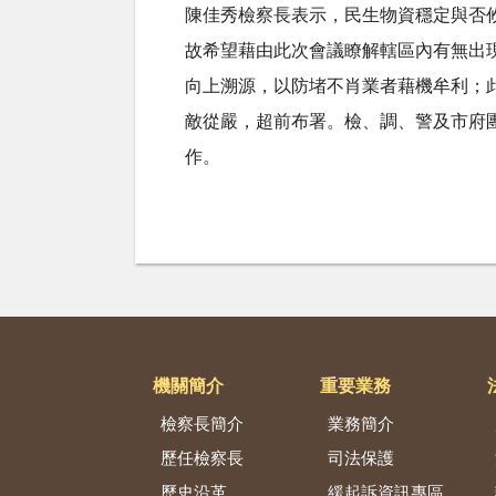
陳佳秀檢察長表示，民生物資穩定與否
故希望藉由此次會議瞭解轄區內有無出
向上溯源，以防堵不肖業者藉機牟利；
敵從嚴，超前布署。檢、調、警及市府
作。
機關簡介
重要業務
檢察長簡介
業務簡介
歷任檢察長
司法保護
歷史沿革
緩起訴資訊專區