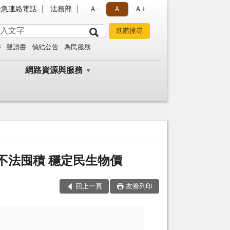
緊急連絡電話
法務部
Ａ-
Ａ
Ａ+
書
聲請書
偵結公告
為民服務
網路資源與服務
不法囤積 穩定民生物價
回上一頁
友善列印