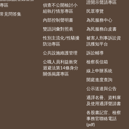
證開示聲請專區
專區
偵查不公開檢討小
組執行情形專區
民眾導覽
常見問答集
內部控制聲明書
為民服務中心
雙語詞彙對照表
為民服務白皮書
性別主流化/性騷擾
被害人刑事訴訟資
防治專區
訊獲知平台
公共設施維護管理
訴訟輔導
公職人員利益衝突
檢察長信箱
迴避法第14條身分
線上申辦系統
關係揭露專區
開庭進度查詢
公示送達與公告
通譯名冊、資料庫
及使用通譯聲請書
各股書記官、檢察
事務官聯絡電話
(pdf)