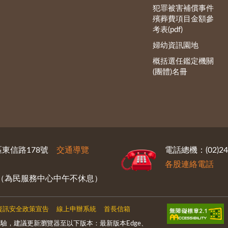
犯罪被害補償事件
殯葬費項目金額參
考表(pdf)
婦幼資訊園地
概括選任鑑定機關
(團體)名冊
義區東信路178號
交通導覽
電話總機：(02)246
各股連絡電話
30（為民服務中心中午不休息）
資訊安全政策宣告
線上申辦系統
首長信箱
驗，建議更新瀏覽器至以下版本：最新版本Edge、